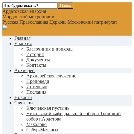
Ардатовская епархия
Мордовской митрополии
Русская Православная Церковь Московский патриархат
Главная
Епархия
Благочиния и приходы
История
Документы
Контакты
Архиерей
Архиерейское служение
Проповеди
Интервью
Послания
Новости
Святыни
Ключевская пустынь
Никольский кафедральный собор и Троицкий
собор г.Ардатова
Маколово
Сабур-Мачкасы