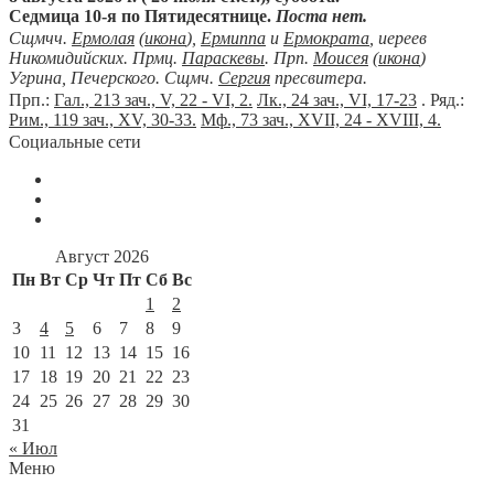
Седмица 10-я по Пятидесятнице.
Поста нет.
Сщмчч.
Ермолая
(
икона
),
Ермиппа
и
Ермократа
, иереев
Никомидийских. Прмц.
Параскевы
. Прп.
Моисея
(
икона
)
Угрина, Печерского. Сщмч.
Сергия
пресвитера.
Прп.:
Гал., 213 зач., V, 22 - VI, 2.
Лк., 24 зач., VI, 17-23
. Ряд.:
Рим., 119 зач., XV, 30-33.
Мф., 73 зач., XVII, 24 - XVIII, 4.
Социальные сети
Август 2026
Пн
Вт
Ср
Чт
Пт
Сб
Вс
1
2
3
4
5
6
7
8
9
10
11
12
13
14
15
16
17
18
19
20
21
22
23
24
25
26
27
28
29
30
31
« Июл
Меню