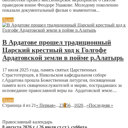
праведном воине Феодоре Ушакове. Молодому поколению
показали документальный фильм о знаменитом...
Далее
В Ардатове прошел традиционный
Царский крестный ход к Голгофе
Ардатовской земли в пойме р.Алатырь
17 июля 2025 года, память святых Царственных
Страстотерпцев, в Никольском кафедральном соборе
г.Ардатова прошла Божественная литургия, посвященная
памяти всех священнослужителей и мирян, пострадавших за
исповедание православной веры на Ардатовской земле....
Далее
Страница 4 из 21
« Первая
«
...
2
3
4
5
6
...
10
20
...
»
Последняя »
Православный календарь
8 августа 2026 г. ( 26 июля ст.ст.), суббота.