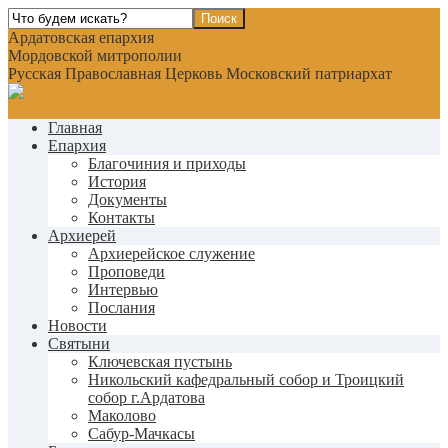
Ардатовская епархия
Мордовской митрополии
Русская Православная Церковь Московский патриархат
Главная
Епархия
Благочиния и приходы
История
Документы
Контакты
Архиерей
Архиерейское служение
Проповеди
Интервью
Послания
Новости
Святыни
Ключевская пустынь
Никольский кафедральный собор и Троицкий
собор г.Ардатова
Маколово
Сабур-Мачкасы