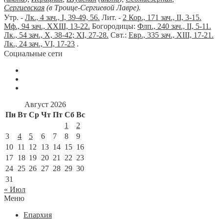
Сергиевская
(в Троице-Сергиевой Лавре).
Утр. -
Лк., 4 зач., I, 39-49, 56.
Лит. -
2 Кор., 171 зач., II, 3-15.
Мф., 94 зач., XXIII, 13-22.
Богородицы:
Флп., 240 зач., II, 5-11.
Лк., 54 зач., X, 38-42; XI, 27-28.
Свт.:
Евр., 335 зач., XIII, 17-21.
Лк., 24 зач., VI, 17-23
.
Социальные сети
Август 2026
Пн
Вт
Ср
Чт
Пт
Сб
Вс
1
2
3
4
5
6
7
8
9
10
11
12
13
14
15
16
17
18
19
20
21
22
23
24
25
26
27
28
29
30
31
« Июл
Меню
Епархия