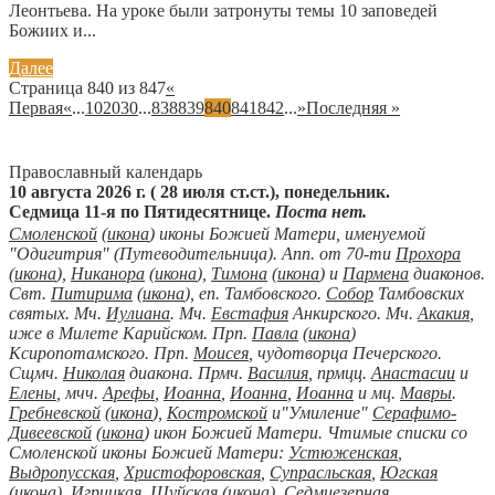
Леонтьева. На уроке были затронуты темы 10 заповедей
Божиих и...
Далее
Страница 840 из 847
«
Первая
«
...
10
20
30
...
838
839
840
841
842
...
»
Последняя »
Православный календарь
10 августа 2026 г. ( 28 июля ст.ст.), понедельник.
Седмица 11-я по Пятидесятнице.
Поста нет.
Смоленской
(
икона
) иконы Божией Матери, именуемой
"Одигитрия" (Путеводительница). Апп. от 70-ти
Прохора
(
икона
),
Никанора
(
икона
),
Тимона
(
икона
) и
Пармена
диаконов.
Свт.
Питирима
(
икона
), еп. Тамбовского.
Собор
Тамбовских
святых. Мч.
Иулиана
. Мч.
Евстафия
Анкирского. Мч.
Акакия
,
иже в Милете Карийском. Прп.
Павла
(
икона
)
Ксиропотамского. Прп.
Моисея
, чудотворца Печерского.
Сщмч.
Николая
диакона. Прмч.
Василия
, прмцц.
Анастасии
и
Елены
, мчч.
Арефы
,
Иоанна
,
Иоанна
,
Иоанна
и мц.
Мавры
.
Гребневской
(
икона
),
Костромской
и"Умиление"
Серафимо-
Дивеевской
(
икона
) икон Божией Матери. Чтимые списки со
Смоленской иконы Божией Матери:
Устюженская
,
Выдропусская
,
Христофоровская
,
Супрасльская
,
Югская
(
икона
),
Игрицкая
,
Шуйская
(
икона
),
Седмиезерная
,