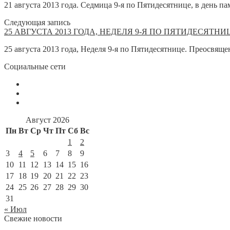
21 августа 2013 года. Седмица 9-я по Пятидесятнице, в день п
Следующая запись
25 АВГУСТА 2013 ГОДА, НЕДЕЛЯ 9-Я ПО ПЯТИДЕСЯТНИ
25 августа 2013 года, Неделя 9-я по Пятидесятнице. Преосвя
Социальные сети
Август 2026
Пн
Вт
Ср
Чт
Пт
Сб
Вс
1
2
3
4
5
6
7
8
9
10
11
12
13
14
15
16
17
18
19
20
21
22
23
24
25
26
27
28
29
30
31
« Июл
Свежие новости