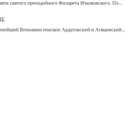
амяти святого преподобного Филарета Ичалковского. По...
ЦЕ
щеннейший Вениамин епископ Ардатовский и Атяшевский...