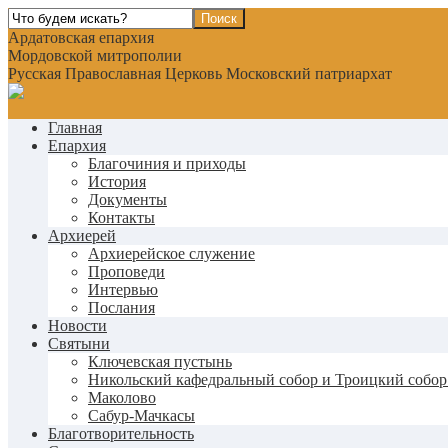
Ардатовская епархия
Мордовской митрополии
Русская Православная Церковь Московский патриархат
Главная
Епархия
Благочиния и приходы
История
Документы
Контакты
Архиерей
Архиерейское служение
Проповеди
Интервью
Послания
Новости
Святыни
Ключевская пустынь
Никольский кафедральный собор и Троицкий собор
Маколово
Сабур-Мачкасы
Благотворительность