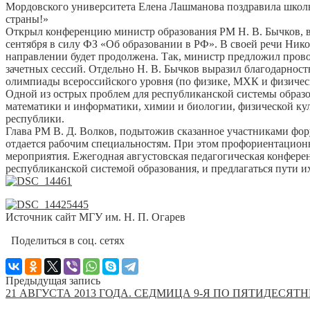
Мордовского университета Елена Лашманова поздравила школь
страны!»
Открыл конференцию министр образования РМ Н. В. Бычков, вы
сентября в силу ФЗ «Об образовании в РФ». В своей речи Ник
направлении будет продолжена. Так, министр предложил прово
зачетных сессий. Отдельно Н. В. Бычков выразил благодарност
олимпиады всероссийского уровня (по физике, МХК и физическ
Одной из острых проблем для республиканской системы образо
математики и информатики, химии и биологии, физической кул
республики.
Глава РМ В. Д. Волков, подытожив сказанное участниками фор
отдается рабочим специальностям. При этом профориентационн
мероприятия. Ежегодная августовская педагогическая конфере
республиканской системой образования, и предлагаться пути и
Источник сайт МГУ им. Н. П. Огарев
Поделиться в соц. сетях
Предыдущая запись
21 АВГУСТА 2013 ГОДА. СЕДМИЦА 9-Я ПО ПЯТИДЕСЯ