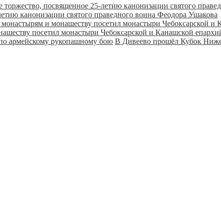
летию канонизации святого праведного воина Феодора Ушакова
онашеству посетил монастыри Чебоксарской и Канашской епарх
В Дивеево прошёл Кубок Ниже