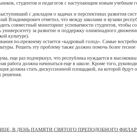
ников, студентов и педагогов с наступающим новым учебным го
ступивший с докладом о задачах и перспективах развития сист
олай Владимирович отметил, что между школами и вузами респуб
дить совместный мониторинг успеваемости студентов, чтобы соп
ь университету за развитие и поддержку олимпиадного движения
ой культуре).
вания по-прежнему остается «кадровый голод». Самые востребо
ьтуры. Решить эту проблему также должно помочь более тесное
ума, еще раз подчеркнул, что республика нуждается в высокок
ая работа должна начинаться еще в школе. Кроме того, руковод
нция должна стать дискуссионной площадкой, на которой будут 
х решения.
ТНИЦЕ, В ДЕНЬ ПАМЯТИ СВЯТОГО ПРЕПОДОБНОГО ФИЛ