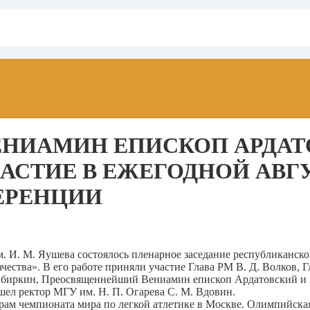
НИАМИН ЕПИСКОП АРДАТ
АСТИЕ В ЕЖЕГОДНОЙ АВГ
ЕРЕНЦИИ
им. И. М. Яушева состоялось пленарное заседание республиканск
качества». В его работе приняли участие Глава РМ В. Д. Волков
Чибиркин, Преосвященнейший Вениамин епископ Ардатовский и 
шел ректор МГУ им. Н. П. Огарева С. М. Вдовин.
рам чемпионата мира по легкой атлетике в Москве. Олимпийская