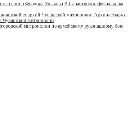
В Саранском кафедральном
Архипастырь в
ий Чувашской митрополии
городской митрополии по армейскому рукопашному бою