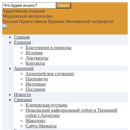
Ардатовская епархия
Мордовской митрополии
Русская Православная Церковь Московский патриархат
Главная
Епархия
Благочиния и приходы
История
Документы
Контакты
Архиерей
Архиерейское служение
Проповеди
Интервью
Послания
Новости
Святыни
Ключевская пустынь
Никольский кафедральный собор и Троицкий
собор г.Ардатова
Маколово
Сабур-Мачкасы