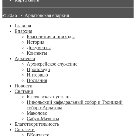
© 2026 · Ардатовская епархия
Главная
Епархия
Благочиния и приходы
История
Документы
Контакты
Архиерей
Архиерейское служение
Проповеди
Интервью
Послания
Новости
Святыни
Ключевская пустынь
Никольский кафедральный собор и Троицкий
собор г.Ардатова
Маколово
Сабур-Мачкасы
Благотворительность
Соц. сети
ВКонтакте