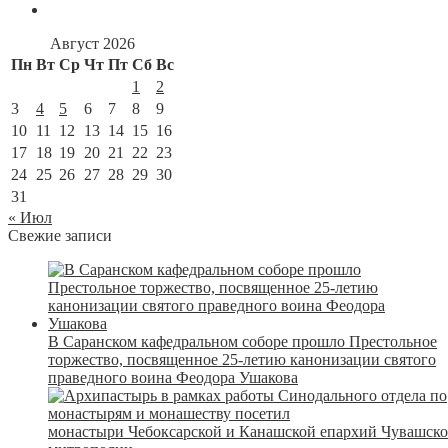
Август 2026
Пн
Вт
Ср
Чт
Пт
Сб
Вс
1
2
3
4
5
6
7
8
9
10
11
12
13
14
15
16
17
18
19
20
21
22
23
24
25
26
27
28
29
30
31
« Июл
Свежие записи
В Саранском кафедральном соборе прошло Престольное
торжество, посвященное 25-летию канонизации святого
праведного воина Феодора Ушакова