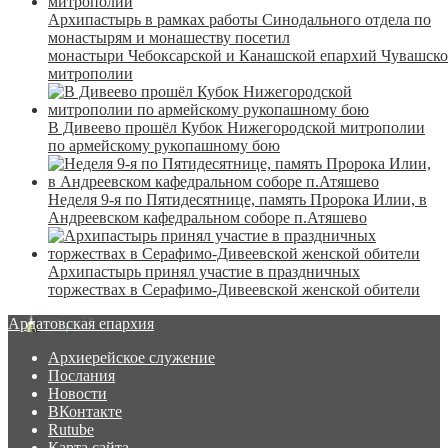
Архипастырь в рамках работы Синодального отдела по
монастырям и монашеству посетил
монастыри Чебоксарской и Канашской епархий Чувашск
митрополии
В Дивеево прошёл Кубок Нижегородской митрополии
по армейскому рукопашному бою
Неделя 9-я по Пятидесятнице, память Пророка Илии, в
Андреевском кафедральном соборе п.Атяшево
Архипастырь принял участие в праздничных
торжествах в Серафимо-Дивеевской женской обители
Ардатовская епархия
Архиерейское служение
Послания
Новости
ВКонтакте
Rutube
Карта сайта