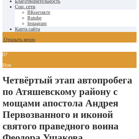
Благотворительность
Соц. сети
ВКонтакте
Rutube
Instagram
Карта сайта
Открыть меню
07
Ноя
Четвёртый этап автопробега
по Атяшевскому району с
мощами апостола Андрея
Первозванного и иконой
святого праведного воина
Феодора Ушакова