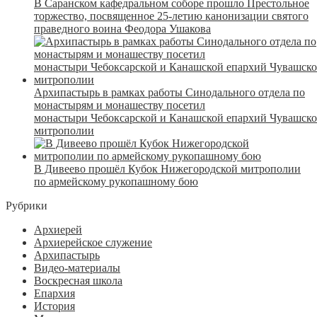
В Саранском кафедральном соборе прошло Престольное
торжество, посвященное 25-летию канонизации святого
праведного воина Феодора Ушакова
Архипастырь в рамках работы Синодального отдела по
монастырям и монашеству посетил
монастыри Чебоксарской и Канашской епархий Чувашск
митрополии
В Дивеево прошёл Кубок Нижегородской митрополии
по армейскому рукопашному бою
Рубрики
Архиерей
Архиерейское служение
Архипастырь
Видео-материалы
Воскресная школа
Епархия
История