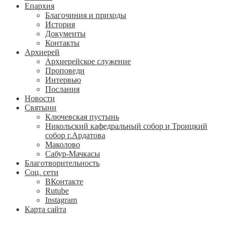
Епархия
Благочиния и приходы
История
Документы
Контакты
Архиерей
Архиерейское служение
Проповеди
Интервью
Послания
Новости
Святыни
Ключевская пустынь
Никольский кафедральный собор и Троицкий
собор г.Ардатова
Маколово
Сабур-Мачкасы
Благотворительность
Соц. сети
ВКонтакте
Rutube
Instagram
Карта сайта