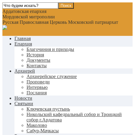
Ардатовская епархия
Мордовской митрополии
Русская Православная Церковь Московский патриархат
Главная
Епархия
Благочиния и приходы
История
Документы
Контакты
Архиерей
Архиерейское служение
Проповеди
Интервью
Послания
Новости
Святыни
Ключевская пустынь
Никольский кафедральный собор и Троицкий
собор г.Ардатова
Маколово
Сабур-Мачкасы