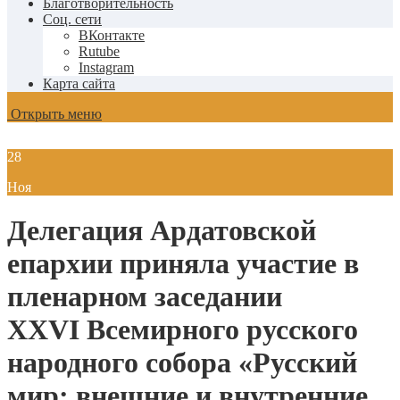
Благотворительность
Соц. сети
ВКонтакте
Rutube
Instagram
Карта сайта
Открыть меню
28
Ноя
Делегация Ардатовской
епархии приняла участие в
пленарном заседании
XXVI Всемирного русского
народного собора «Русский
мир: внешние и внутренние