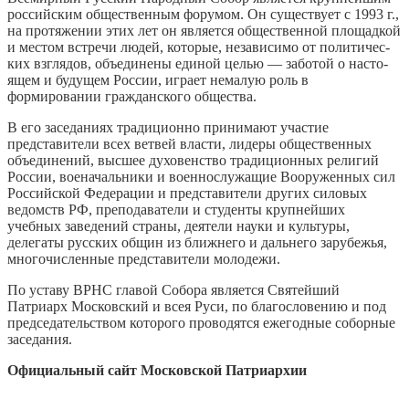
российским общественным форумом. Он существует с 1993 г.,
на про­тя­же­нии этих лет он является об­щест­вен­ной пло­щад­кой
и ме­стом встре­чи лю­дей, ко­то­рые, не­за­ви­си­мо от по­ли­ти­чес­
ких взгля­дов, объе­ди­не­ны еди­ной целью — за­бо­той о на­сто­
ящем и бу­ду­щем Рос­сии, играет немалую роль в
формировании гражданского общества.
В его заседаниях традиционно принимают участие
представители всех ветвей власти, лидеры общественных
объединений, высшее духовенство традиционных религий
России, военачальники и военнослужащие Вооруженных сил
Российской Федерации и представители других силовых
ведомств РФ, преподаватели и студенты крупнейших
учебных заведений страны, деятели науки и культуры,
делегаты русских общин из ближнего и дальнего зарубежья,
многочисленные представители молодежи.
По уставу ВРНС главой Собора является Святейший
Патриарх Московский и всея Руси, по благословению и под
председательством которого проводятся ежегодные соборные
заседания.
Официальный сайт Московской Патриархии