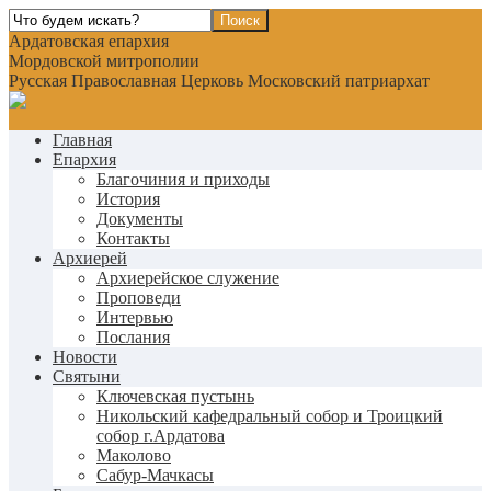
Ардатовская епархия
Мордовской митрополии
Русская Православная Церковь Московский патриархат
Главная
Епархия
Благочиния и приходы
История
Документы
Контакты
Архиерей
Архиерейское служение
Проповеди
Интервью
Послания
Новости
Святыни
Ключевская пустынь
Никольский кафедральный собор и Троицкий
собор г.Ардатова
Маколово
Сабур-Мачкасы