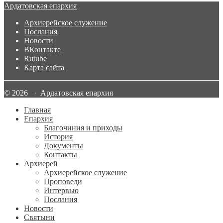
Ардатовская епархия
Архиерейское служение
Послания
Новости
ВКонтакте
Rutube
Карта сайта
© 2026 · Ардатовская епархия
Главная
Епархия
Благочиния и приходы
История
Документы
Контакты
Архиерей
Архиерейское служение
Проповеди
Интервью
Послания
Новости
Святыни