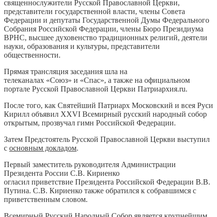
священнослужители Русской Православной Церкви,
представители государственной власти, члены Совета
Федерации и депутаты Государственной Думы Федерального
Собрания Российской Федерации, члены Бюро Президиума
ВРНС, высшее духовенство традиционных религий, деятели
науки, образования и культуры, представители
общественности.
Прямая трансляция заседания шла на
телеканалах «Союз» и «Спас», а также на официальном
портале Русской Православной Церкви Патриархия.ru.
После того, как Святейший Патриарх Московский и всея Руси
Кирилл объявил XXVI Всемирный русский народный собор
открытым, прозвучал гимн Российской Федерации.
Затем Предстоятель Русской Православной Церкви выступил
с
основным докладом
.
Первый заместитель руководителя Администрации
Президента России С.В. Кириенко
огласил приветствие Президента Российской Федерации В.В.
Путина. С.В. Кириенко также обратился к собравшимся с
приветственным словом.
Всемирный Русский Народный Собор является крупнейшим