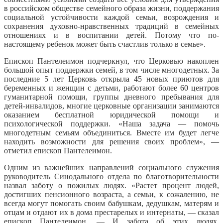
в российском обществе семейного образа жизни, поддержания
социальной устойчивости каждой семьи, возрождения и
сохранения духовно-нравственных традиций в семейных
отношениях и в воспитании детей. Потому что по-
настоящему ребенок может быть счастлив только в семье».
Епископ Пантелеимон подчеркнул, что Церковью накоплен
большой опыт поддержки семей, в том числе многодетных. За
последние 5 лет Церковь открыла 45 новых приютов для
беременных и женщин с детьми, работают более 60 центров
гуманитарной помощи, группы дневного пребывания для
детей-инвалидов, многие церковные организации занимаются
оказанием бесплатной юридической помощи и
психологической поддержки. «Наша задача — помочь
многодетным семьям объединиться. Вместе им будет легче
находить возможности для решения своих проблем», —
отметил епископ Пантелеимон.
Одним из важнейших направлений социального служения
руководитель Синодального отдела по благотворительности
назвал заботу о пожилых людях. «Растет процент людей,
достигших пенсионного возраста, а семьи, к сожалению, не
всегда могут помогать своим бабушкам, дедушкам, матерям и
отцам и отдают их в дома престарелых и интернаты, — сказал
епископ Пантелеимон. — И забота об этих людях,