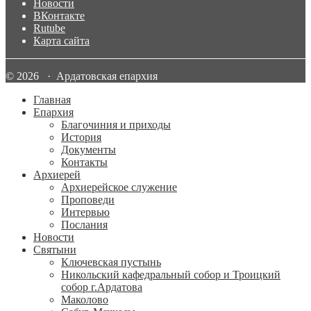
Новости
ВКонтакте
Rutube
Карта сайта
© 2026 · Ардатовская епархия
Главная
Епархия
Благочиния и приходы
История
Документы
Контакты
Архиерей
Архиерейское служение
Проповеди
Интервью
Послания
Новости
Святыни
Ключевская пустынь
Никольский кафедральный собор и Троицкий
собор г.Ардатова
Маколово