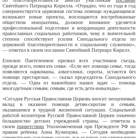
по благотворительности зачитал участникам
послание
Святейшего Патриарха Кирилла. «Отрадно, что из года в год
совершенствуется церковная система помощи нуждающимся:
возникают новые проекты, воплощаются востребованные
обществом инициативы, должное внимание уделяется
профессиональной подготовке и координации деятельности
православных социальных работников, чему в значительной
степени способствуют усилия Синодального отдела по
церковной благотворительности и социальному служению»,
— отметил в своем послании Святейший Патриарх Кирилл.
Епископ Пантелеимон призвал всех участников съезда,
прежде всего, помогать семье. «Если нет помощи семье, тогда
появляются наркоманы, алкоголики, сироты, остаются без
помощи престарелые, — сказал председатель Синодального
отдела. — Одна из важнейших наших задач — помощь
многодетным семьям, семьям, где есть дети-инвалиды».
«Сегодня Русская Православная Церковь вносит неоценимый
вклад в оказание помощи детям-сиротам и семьям,
оказавшимся в трудной жизненной ситуации. Социальной
работой волонтеров Русской Православной Церкви охвачено
большинство детских учреждений страны, — отметила в
своем
приветствии
Уполномоченная при Президенте РФ по
правам ребенка Анна Кузнецова. — Сегодня необходимо
совместными усилиями создать все условия для утверждения