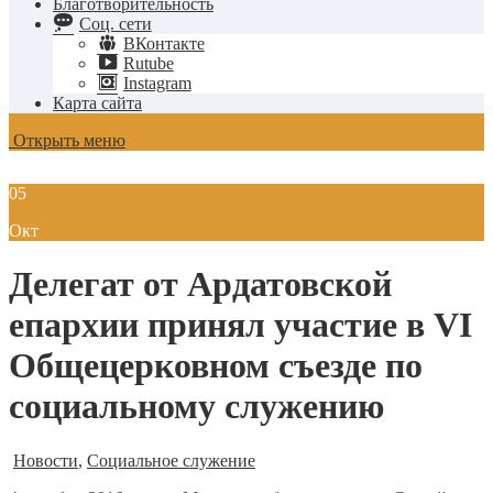
Благотворительность
Соц. сети
ВКонтакте
Rutube
Instagram
Карта сайта
Открыть меню
05
Окт
Делегат от Ардатовской
епархии принял участие в VI
Общецерковном съезде по
социальному служению
Новости
,
Социальное служение