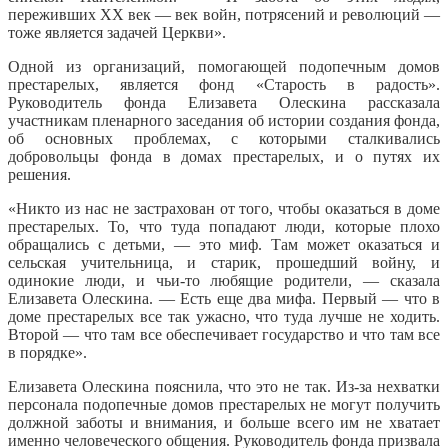
переживших XX век — век войн, потрясений и революций —
тоже является задачей Церкви».
Одной из организаций, помогающей подопечным домов
престарелых, является фонд «Старость в радость».
Руководитель фонда Елизавета Олескина рассказала
участникам пленарного заседания об истории создания фонда,
об основных проблемах, с которыми сталкивались
добровольцы фонда в домах престарелых, и о путях их
решения.
«Никто из нас не застрахован от того, чтобы оказаться в доме
престарелых. То, что туда попадают люди, которые плохо
обращались с детьми, — это миф. Там может оказаться и
сельская учительница, и старик, прошедший войну, и
одинокие люди, и чьи-то любящие родители, — сказала
Елизавета Олескина. — Есть еще два мифа. Первый — что в
доме престарелых все так ужасно, что туда лучше не ходить.
Второй — что там все обеспечивает государство и что там все
в порядке».
Елизавета Олескина пояснила, что это не так. Из-за нехватки
персонала подопечные домов престарелых не могут получить
должной заботы и внимания, и больше всего им не хватает
именно человеческого общения. Руководитель фонда призвала