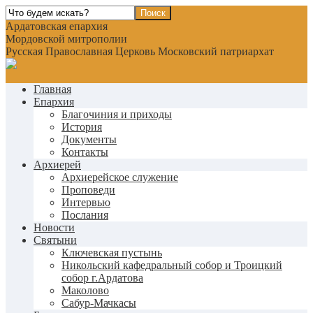
Ардатовская епархия
Мордовской митрополии
Русская Православная Церковь Московский патриархат
Главная
Епархия
Благочиния и приходы
История
Документы
Контакты
Архиерей
Архиерейское служение
Проповеди
Интервью
Послания
Новости
Святыни
Ключевская пустынь
Никольский кафедральный собор и Троицкий
собор г.Ардатова
Маколово
Сабур-Мачкасы