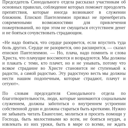
Председатель Синодального отдела рассказал участникам об
основных правилах, соблюдение которых поможет преодолеть
препятствия, которые иногда возникают в служении
ближним. Епископ Пантелеимон призвал не пренебрегать
современными возможностями для привлечения
пожертвований, но при этом не смущаться отсутствием денег
и не бояться сочувствовать страдающим.
«Не надо бояться, что сердце разорвется, если впустить туда
боль других. Сердце не разорвется, оно расширится, — сказал
епископ Пантелеимон. — Но, плача, надо помнить и слова
Христа, что плачущие воссмеются и возрадуются. Мы должны
и плакать с теми, кто плачет, но и не унывать, потому что
всякое страдание во Христе становится не ступенькой к
радости, а самой радостью. Эту радостную весть мы должны
нести нашим подопечным, которые страдают, плачут и
сетуют».
По словам председателя Синодального отдела по
благотворительности, люди, которые занимаются социальным
служением, должны заботиться о внутреннем устроении
собственной души и должны стараться быть кроткими. Нужно
не забывать читать Евангелие, молиться и просить помощи у
Господа, быть милостивыми ко всем, не бояться неудач, а
извлекать из них уроки, быть в мире со всеми, не ждать