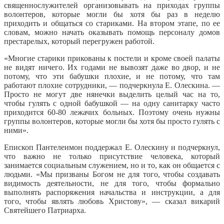
священнослужителей организовывать на приходах группы
волонтеров, которые могли бы хотя бы раз в неделю
приходить и общаться со стариками. На втором этапе, по ее
словам, можно начать оказывать помощь персоналу домов
престарелых, который перегружен работой.
«Многие старики прикованы к постели и кроме своей палаты
не видят ничего. Их годами не вывозят даже во двор, и не
потому, что эти бабушки плохие, и не потому, что там
работают плохие сотрудники, — подчеркнула Е. Олескина. —
Просто не могут две нянечки выделить целый час на то,
чтобы гулять с одной бабушкой — на одну санитарку часто
приходится 60-80 лежачих больных. Поэтому очень нужны
группы волонтеров, которые могли бы хотя бы просто гулять с
ними».
Епископ Пантелеимон поддержал Е. Олескину и подчеркнул,
что важно не только присутствие человека, который
занимается социальным служением, но и то, как он общается с
людьми. «Мы призваны Богом не для того, чтобы создавать
видимость деятельности, не для того, чтобы формально
выполнять распоряжения начальства и инструкции, а для
того, чтобы являть любовь Христову», — сказал викарий
Святейшего Патриарха.