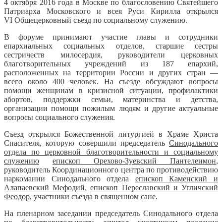
4 октября 2016 года в Москве по благословению Святейшего
Патриарха Московского и всея Руси Кирилла открылся
VI Общецерковный съезд по социальному служению.
В форуме принимают участие главы и сотрудники
епархиальных социальных отделов, старшие сестры
сестричеств милосердия, руководители церковных
благотворительных учреждений из 187 епархий,
расположенных на территории России и других стран —
всего около 400 человек. На съезде обсуждают вопросы
помощи женщинам в кризисной ситуации, профилактики
абортов, поддержки семьи, материнства и детства,
организации помощи пожилым людям и другие актуальные
вопросы социального служения.
Съезд открылся Божественной литургией в Храме Христа
Спасителя, которую совершили председатель
Синодального
отдела по церковной благотворительности и социальному
служению
епископ Орехово-Зуевский Пантелеимон
,
руководитель Координационного центра по противодействию
наркомании Синодального отдела
епископ Каменский и
Алапаевский Мефодий
,
епископ Переславский и Угличский
Феодор
, участники съезда в священном сане.
На пленарном заседании председатель Синодального отдела