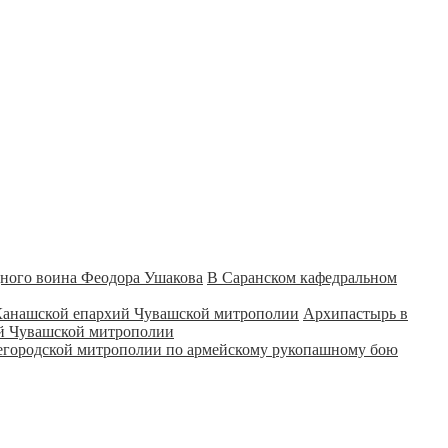
В Саранском кафедральном
Архипастырь в
ий Чувашской митрополии
городской митрополии по армейскому рукопашному бою