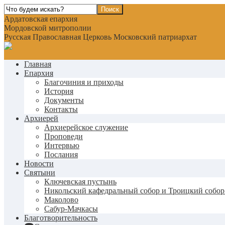
Ардатовская епархия
Мордовской митрополии
Русская Православная Церковь Московский патриархат
Главная
Епархия
Благочиния и приходы
История
Документы
Контакты
Архиерей
Архиерейское служение
Проповеди
Интервью
Послания
Новости
Святыни
Ключевская пустынь
Никольский кафедральный собор и Троицкий собор
Маколово
Сабур-Мачкасы
Благотворительность