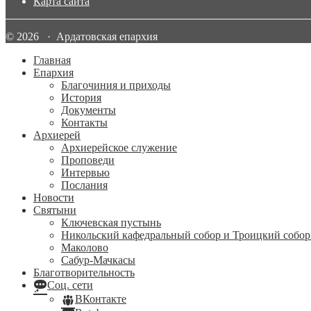
Карта сайта
© 2026 · Ардатовская епархия
Главная
Епархия
Благочиния и приходы
История
Документы
Контакты
Архиерей
Архиерейское служение
Проповеди
Интервью
Послания
Новости
Святыни
Ключевская пустынь
Никольский кафедральный собор и Троицкий собор
Маколово
Сабур-Мачкасы
Благотворительность
Соц. сети
ВКонтакте