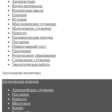
Архипастырь
Видео-материалы
Воскресная школа
Епархия
История
Миссионерское служение
Молодежное служение
Новости
Паломническая поездка
Послания
Православный пост
Праздники
Религиозное образование
Социальное служение
Экологическая работа
Актуальная аналитика
Ардатовская епархия
Архиерейское служение
Послания
Новости
ВКонтакте
Rutube