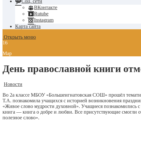
Соц. сети
ВКонтакте
Rutube
Instagram
Карта сайта
Открыть меню
16
Мар
День православной книги от
Новости
Во 2а классе МБОУ «Большеигнатовская СОШ» прошёл тематиче
Т.А. познакомила учащихся с историей возникновения праздни
«Живое слово мудрости духовной». Учащиеся познакомились с
книга — книга о добре и любви. Все присутствующие смогли от
полезное слово».