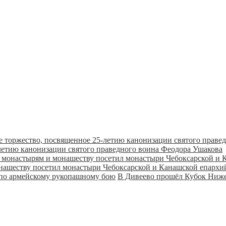
летию канонизации святого праведного воина Феодора Ушакова
онашеству посетил монастыри Чебоксарской и Канашской епарх
В Дивеево прошёл Кубок Ниже