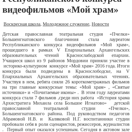
видеофильмов «Мой храм»
Воскресная школа
,
Молодежное служение
,
Новости
Детская православная театральная студия «Пчелки»
Большеигнатовского благочиния стала лауреатом
Республиканского конкурса видеофильмов «Мой храм»,
прошедшего в рамках V Епархиальных Архангельских
образовательных чтений Краснослабодской епархии.
Учащиеся школ из 9 районов Мордовии приняли участие в
историко-культурном конкурсе «Мой храм» 2016 года. Итоги
конкурса были подведены в Краснослободске, на V
Епархиальных Архангельских образовательных чтениях.
Участвуя в нем, ребята сняли 26 короткометражных фильмов
на три главные конкурсные темы: «Мой храм» , «Святые
источники» и «Почитаемые иконы» . В этом году лауреатами
конкурса стали 7 фильмов ,среди них работа «История храма
Архистратига Михаила села Большое Игнатово» детской
православной театральной студии «Пчелки»,
Большеигнатовского района. Под руководством педагогов
Абрамовой Н.В. и Каляковой Н.Г. воспитанники студии
пробовали себя в роли сценаристов, режиссеров, журналистов
. Первый опыт оказался успешным. Сегодня в актовом зале