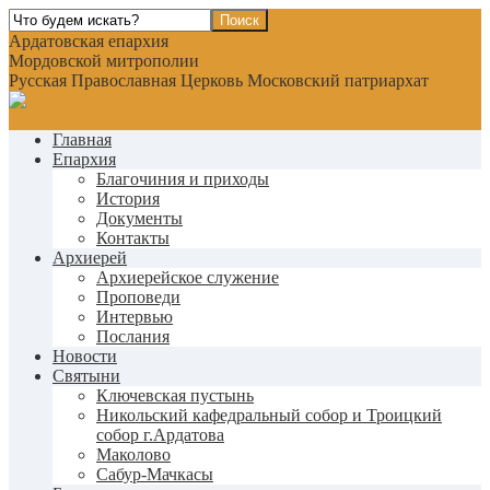
Ардатовская епархия
Мордовской митрополии
Русская Православная Церковь Московский патриархат
Главная
Епархия
Благочиния и приходы
История
Документы
Контакты
Архиерей
Архиерейское служение
Проповеди
Интервью
Послания
Новости
Святыни
Ключевская пустынь
Никольский кафедральный собор и Троицкий
собор г.Ардатова
Маколово
Сабур-Мачкасы