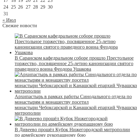
17
18
19
20
21
22
23
24
25
26
27
28
29
30
31
« Июл
Свежие новости
В Саранском кафедральном соборе прошло Престольное
торжество, посвященное 25-летию канонизации святого
праведного воина Феодора Ушакова
Архипастырь в рамках работы Синодального отдела по
монастырям и монашеству посетил
монастыри Чебоксарской и Канашской епархий Чувашск
митрополии
В Дивеево прошёл Кубок Нижегородской митрополии
по армейскому рукопашному бою