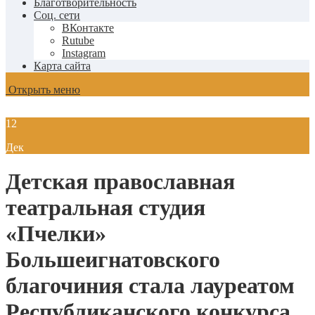
Благотворительность
Соц. сети
ВКонтакте
Rutube
Instagram
Карта сайта
Открыть меню
12
Дек
Детская православная
театральная студия
«Пчелки»
Большеигнатовского
благочиния стала лауреатом
Республиканского конкурса