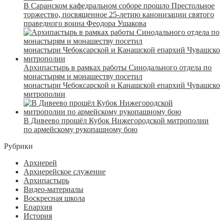
В Саранском кафедральном соборе прошло Престольное
торжество, посвященное 25-летию канонизации святого
праведного воина Феодора Ушакова
Архипастырь в рамках работы Синодального отдела по
монастырям и монашеству посетил
монастыри Чебоксарской и Канашской епархий Чувашск
митрополии
В Дивеево прошёл Кубок Нижегородской митрополии
по армейскому рукопашному бою
Рубрики
Архиерей
Архиерейское служение
Архипастырь
Видео-материалы
Воскресная школа
Епархия
История