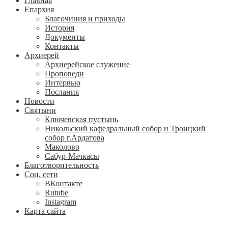
Главная
Епархия
Благочиния и приходы
История
Документы
Контакты
Архиерей
Архиерейское служение
Проповеди
Интервью
Послания
Новости
Святыни
Ключевская пустынь
Никольский кафедральный собор и Троицкий
собор г.Ардатова
Маколово
Сабур-Мачкасы
Благотворительность
Соц. сети
ВКонтакте
Rutube
Instagram
Карта сайта