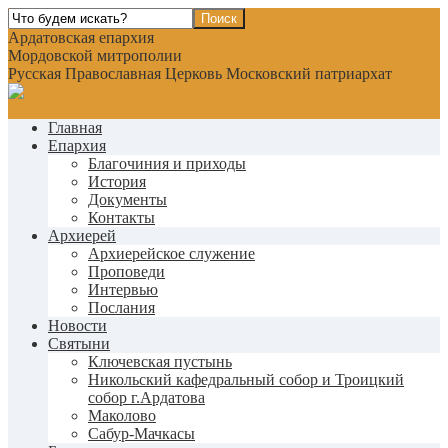
Ардатовская епархия
Мордовской митрополии
Русская Православная Церковь Московский патриархат
Главная
Епархия
Благочиния и приходы
История
Документы
Контакты
Архиерей
Архиерейское служение
Проповеди
Интервью
Послания
Новости
Святыни
Ключевская пустынь
Никольский кафедральный собор и Троицкий
собор г.Ардатова
Маколово
Сабур-Мачкасы