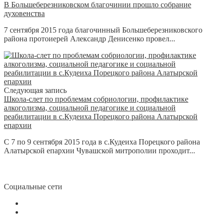
В Большеберезниковском благочинии прошло собрание
духовенства
7 сентября 2015 года благочинный Большеберезниковского
района протоиерей Александр Денисенко провел...
Следующая запись
Школа-слет по проблемам собриологии, профилактике
алкоголизма, социальной педагогике и социальной
реабилитации в с.Кудеиха Порецкого района Алатырской
епархии
С 7 по 9 сентября 2015 года в с.Кудеиха Порецкого района
Алатырской епархии Чувашской митрополии проходит...
Социальные сети