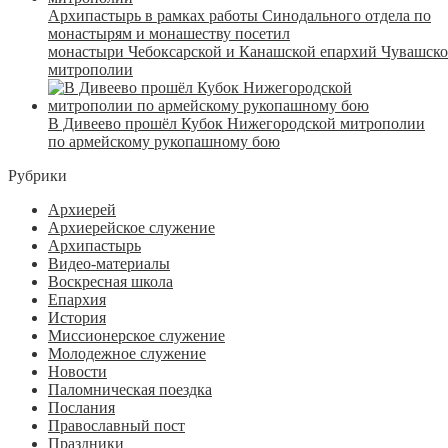
Архипастырь в рамках работы Синодального отдела по
монастырям и монашеству посетил
монастыри Чебоксарской и Канашской епархий Чувашск
митрополии
В Дивеево прошёл Кубок Нижегородской митрополии
по армейскому рукопашному бою
Рубрики
Архиерей
Архиерейское служение
Архипастырь
Видео-материалы
Воскресная школа
Епархия
История
Миссионерское служение
Молодежное служение
Новости
Паломническая поездка
Послания
Православный пост
Праздники