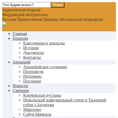
Ардатовская епархия
Мордовской митрополии
Русская Православная Церковь Московский патриархат
Главная
Епархия
Благочиния и приходы
История
Документы
Контакты
Архиерей
Архиерейское служение
Проповеди
Интервью
Послания
Новости
Святыни
Ключевская пустынь
Никольский кафедральный собор и Троицкий
собор г.Ардатова
Маколово
Сабур-Мачкасы