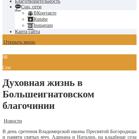
Благотворительность
Соц. сети
ВКонтакте
Rutube
Instagram
Карта сайта
Открыть меню
08
Сен
Духовная жизнь в
Большеигнатовском
благочинии
Новости
В день сретения Владимирской иконы Пресвятой Богородицы
и памяти святых мчч. Адриана и Наталии, на кладбище села