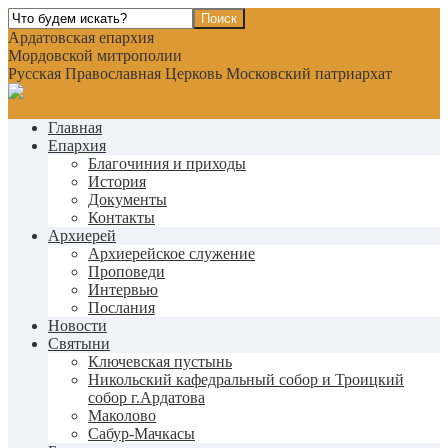
Ардатовская епархия
Мордовской митрополии
Русская Православная Церковь Московский патриархат
Главная
Епархия
Благочиния и приходы
История
Документы
Контакты
Архиерей
Архиерейское служение
Проповеди
Интервью
Послания
Новости
Святыни
Ключевская пустынь
Никольский кафедральный собор и Троицкий
собор г.Ардатова
Маколово
Сабур-Мачкасы