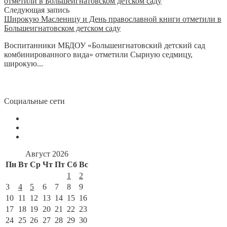
Следующая запись
Широкую Масленицу и День православной книги отметили в
Большеигнатовском детском саду
Воспитанники МБДОУ «Большеигнатовский детский сад
комбинированного вида» отметили Сырную седмицу,
широкую...
Социальные сети
Август 2026
Пн
Вт
Ср
Чт
Пт
Сб
Вс
1
2
3
4
5
6
7
8
9
10
11
12
13
14
15
16
17
18
19
20
21
22
23
24
25
26
27
28
29
30