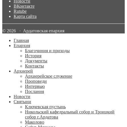
Новости
ВКонтакте
Rutube
Карта сайта
© 2026 · Ардатовская епархия
Главная
Епархия
Благочиния и приходы
История
Документы
Контакты
Архиерей
Архиерейское служение
Проповеди
Интервью
Послания
Новости
Святыни
Ключевская пустынь
Никольский кафедральный собор и Троицкий
собор г.Ардатова
Маколово