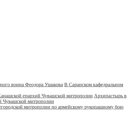
В Саранском кафедральном
Архипастырь в
ий Чувашской митрополии
городской митрополии по армейскому рукопашному бою