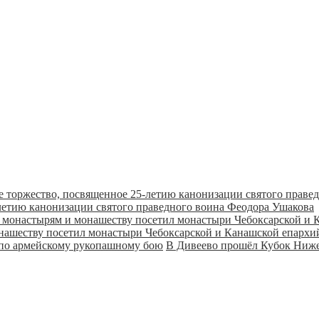
летию канонизации святого праведного воина Феодора Ушакова
онашеству посетил монастыри Чебоксарской и Канашской епарх
В Дивеево прошёл Кубок Ниже