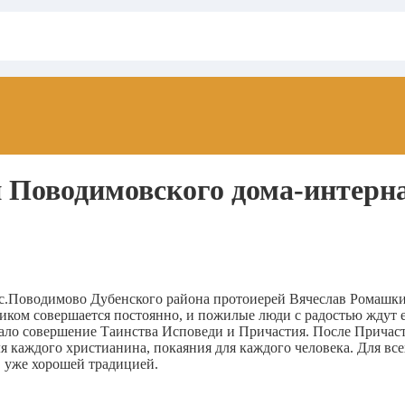
 Поводимовского дома-интерна
 с.Поводимово Дубенского района протоиерей Вячеслав Ромашк
ком совершается постоянно, и пожилые люди с радостью ждут ег
ало совершение Таинства Исповеди и Причастия. После Причаст
для каждого христианина, покаяния для каждого человека. Для 
и уже хорошей традицией.