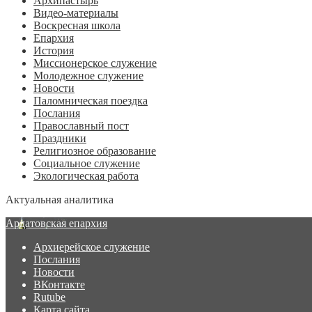
Архипастырь
Видео-материалы
Воскресная школа
Епархия
История
Миссионерское служение
Молодежное служение
Новости
Паломническая поездка
Послания
Православный пост
Праздники
Религиозное образование
Социальное служение
Экологическая работа
Актуальная аналитика
Ардатовская епархия
Архиерейское служение
Послания
Новости
ВКонтакте
Rutube
Карта сайта