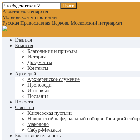
Ардатовская епархия
Мордовской митрополии
Русская Православная Церковь Московский патриархат
Главная
Епархия
Благочиния и приходы
История
Документы
Контакты
Архиерей
Архиерейское служение
Проповеди
Интервью
Послания
Новости
Святыни
Ключевская пустынь
Никольский кафедральный собор и Троицкий собор
Маколово
Сабур-Мачкасы
Благотворительность