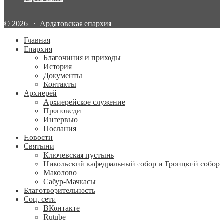
© 2026 · Ардатовская епархия
Главная
Епархия
Благочиния и приходы
История
Документы
Контакты
Архиерей
Архиерейское служение
Проповеди
Интервью
Послания
Новости
Святыни
Ключевская пустынь
Никольский кафедральный собор и Троицкий собор
Маколово
Сабур-Мачкасы
Благотворительность
Соц. сети
ВКонтакте
Rutube