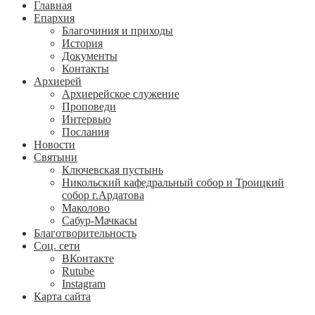
Главная
Епархия
Благочиния и приходы
История
Документы
Контакты
Архиерей
Архиерейское служение
Проповеди
Интервью
Послания
Новости
Святыни
Ключевская пустынь
Никольский кафедральный собор и Троицкий
собор г.Ардатова
Маколово
Сабур-Мачкасы
Благотворительность
Соц. сети
ВКонтакте
Rutube
Instagram
Карта сайта