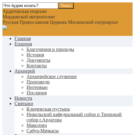
Ардатовская епархия
Мордовской митрополии
Русская Православная Церковь Московский патриархат
Главная
Епархия
Благочиния и приходы
История
Документы
Контакты
Архиерей
Архиерейское служение
Проповеди
Интервью
Послания
Новости
Святыни
Ключевская пустынь
Никольский кафедральный собор и Троицкий
собор г.Ардатова
Маколово
Сабур-Мачкасы