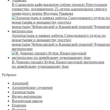
В Саранском кафедральном соборе прошло Престольное
торжество, посвященное 25-летию канонизации святого
праведного воина Феодора Ушакова
Архипастырь в рамках работы Синодального отдела по
монастырям и монашеству посетил
монастыри Чебоксарской и Канашской епархий Чувашск
митрополии
В Дивеево прошёл Кубок Нижегородской митрополии
по армейскому рукопашному бою
Рубрики
Архиерей
Архиерейское служение
Архипастырь
Видео-материалы
Воскресная школа
Епархия
История