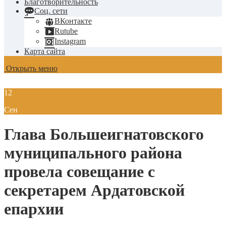
Благотворительность
Соц. сети
ВКонтакте
Rutube
Instagram
Карта сайта
Открыть меню
12
Сен
Глава Большеигнатовского
муниципального района
провела совещание с
секретарем Ардатовской
епархии