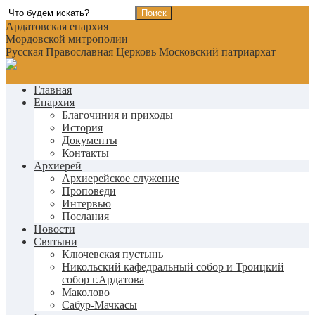
Ардатовская епархия
Мордовской митрополии
Русская Православная Церковь Московский патриархат
Главная
Епархия
Благочиния и приходы
История
Документы
Контакты
Архиерей
Архиерейское служение
Проповеди
Интервью
Послания
Новости
Святыни
Ключевская пустынь
Никольский кафедральный собор и Троицкий
собор г.Ардатова
Маколово
Сабур-Мачкасы