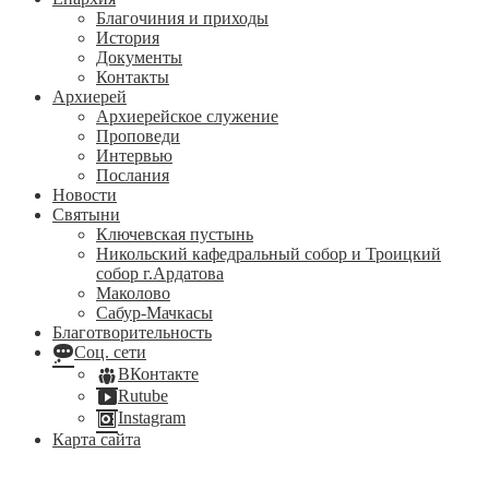
Благочиния и приходы
История
Документы
Контакты
Архиерей
Архиерейское служение
Проповеди
Интервью
Послания
Новости
Святыни
Ключевская пустынь
Никольский кафедральный собор и Троицкий
собор г.Ардатова
Маколово
Сабур-Мачкасы
Благотворительность
Соц. сети
ВКонтакте
Rutube
Instagram
Карта сайта