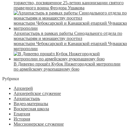
торжество, посвященное 25-летию канонизации святого
праведного воина Феодора Ушакова
Архипастырь в рамках работы Синодального отдела по
монастырям и монашеству посетил
монастыри Чебоксарской и Канашской епархий Чувашск
митрополии
В Дивеево прошёл Кубок Нижегородской митрополии
по армейскому рукопашному бою
Рубрики
Архиерей
Архиерейское служение
Архипастырь
Видео-материалы
Воскресная школа
Епархия
История
Миссионерское служение