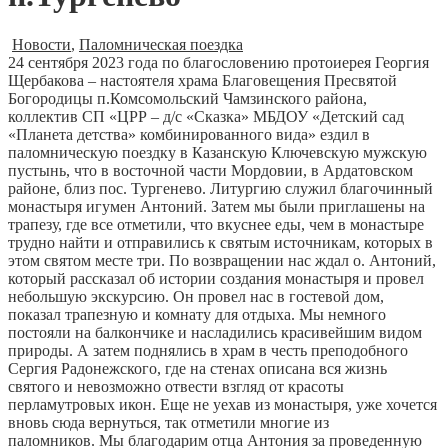
Новости
,
Паломническая поездка
24 сентября 2023 года по благословению протоиерея Георгия
Щербакова – настоятеля храма Благовещения Пресвятой
Богородицы п.Комсомольский Чамзинского района,
коллектив СП «ЦРР – д/с «Сказка» МБДОУ «Детский сад
«Планета детства» комбинированного вида» ездил в
паломническую поездку в Казанскую Ключевскую мужскую
пустынь, что в восточной части Мордовии, в Ардатовском
районе, близ пос. Тургенево. Литургию служил благочинный
монастыря игумен Антоний. Затем мы были приглашены на
трапезу, где все отметили, что вкуснее еды, чем в монастыре
трудно найти и отправились к святым источникам, которых в
этом святом месте три. По возвращении нас ждал о. Антоний,
который рассказал об истории создания монастыря и провел
небольшую экскурсию. Он провел нас в гостевой дом,
показал трапезную и комнату для отдыха. Мы немного
постояли на балкончике и насладились красивейшим видом
природы. А затем поднялись в храм в честь преподобного
Сергия Радонежского, где на стенах описана вся жизнь
святого и невозможно отвести взгляд от красоты
перламутровых икон. Еще не уехав из монастыря, уже хочется
вновь сюда вернуться, так отметили многие из
паломников. Мы благодарим отца Антония за проведенную