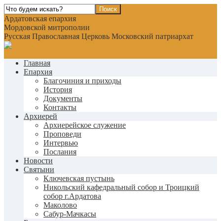
Ардатовская епархия
Мордовской митрополии
Русская Православная Церковь Московский патриархат
Главная
Епархия
Благочиния и приходы
История
Документы
Контакты
Архиерей
Архиерейское служение
Проповеди
Интервью
Послания
Новости
Святыни
Ключевская пустынь
Никольский кафедральный собор и Троицкий
собор г.Ардатова
Маколово
Сабур-Мачкасы