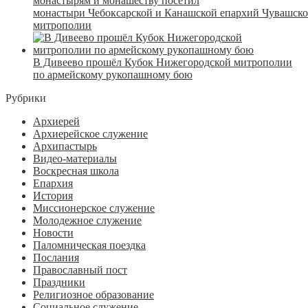
монастырям и монашеству посетил
монастыри Чебоксарской и Канашской епархий Чувашск
митрополии
В Дивеево прошёл Кубок Нижегородской митрополии
по армейскому рукопашному бою
Рубрики
Архиерей
Архиерейское служение
Архипастырь
Видео-материалы
Воскресная школа
Епархия
История
Миссионерское служение
Молодежное служение
Новости
Паломническая поездка
Послания
Православный пост
Праздники
Религиозное образование
Социальное служение