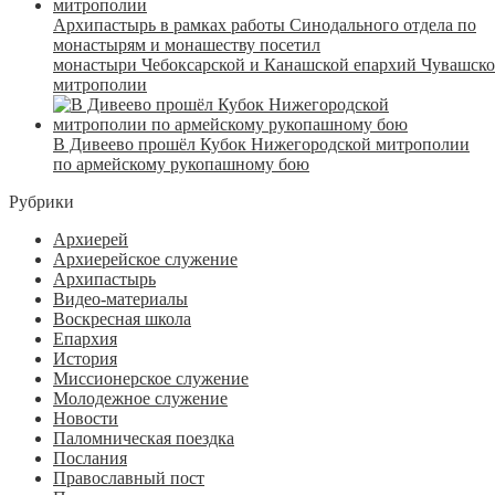
Архипастырь в рамках работы Синодального отдела по
монастырям и монашеству посетил
монастыри Чебоксарской и Канашской епархий Чувашск
митрополии
В Дивеево прошёл Кубок Нижегородской митрополии
по армейскому рукопашному бою
Рубрики
Архиерей
Архиерейское служение
Архипастырь
Видео-материалы
Воскресная школа
Епархия
История
Миссионерское служение
Молодежное служение
Новости
Паломническая поездка
Послания
Православный пост