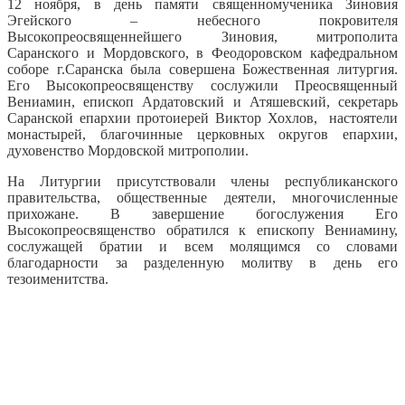
12 ноября, в день памяти священномученика Зиновия
Эгейского – небесного покровителя
Высокопреосвященнейшего Зиновия, митрополита
Саранского и Мордовского, в Феодоровском кафедральном
соборе г.Саранска была совершена Божественная литургия.
Его Высокопреосвященству сослужили Преосвященный
Вениамин, епископ Ардатовский и Атяшевский, секретарь
Саранской епархии протоиерей Виктор Хохлов, настоятели
монастырей, благочинные церковных округов епархии,
духовенство Мордовской митрополии.
На Литургии присутствовали члены республиканского
правительства, общественные деятели, многочисленные
прихожане. В завершение богослужения Его
Высокопреосвященство обратился к епископу Вениамину,
сослужащей братии и всем молящимся со словами
благодарности за разделенную молитву в день его
тезоименитства.