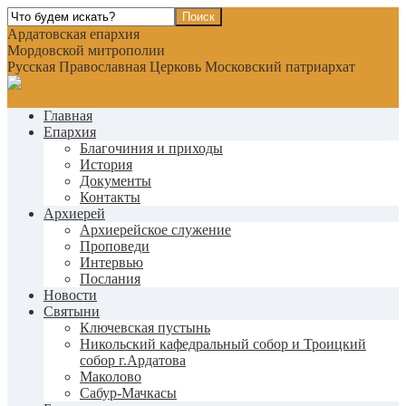
Ардатовская епархия
Мордовской митрополии
Русская Православная Церковь Московский патриархат
Главная
Епархия
Благочиния и приходы
История
Документы
Контакты
Архиерей
Архиерейское служение
Проповеди
Интервью
Послания
Новости
Святыни
Ключевская пустынь
Никольский кафедральный собор и Троицкий
собор г.Ардатова
Маколово
Сабур-Мачкасы