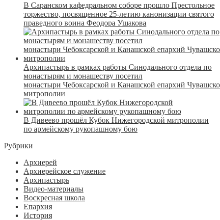
В Саранском кафедральном соборе прошло Престольное
торжество, посвященное 25-летию канонизации святого
праведного воина Феодора Ушакова
Архипастырь в рамках работы Синодального отдела по
монастырям и монашеству посетил
монастыри Чебоксарской и Канашской епархий Чувашск
митрополии
В Дивеево прошёл Кубок Нижегородской митрополии
по армейскому рукопашному бою
Рубрики
Архиерей
Архиерейское служение
Архипастырь
Видео-материалы
Воскресная школа
Епархия
История