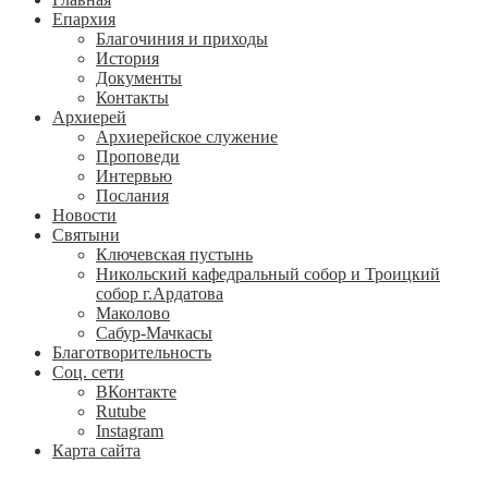
Епархия
Благочиния и приходы
История
Документы
Контакты
Архиерей
Архиерейское служение
Проповеди
Интервью
Послания
Новости
Святыни
Ключевская пустынь
Никольский кафедральный собор и Троицкий
собор г.Ардатова
Маколово
Сабур-Мачкасы
Благотворительность
Соц. сети
ВКонтакте
Rutube
Instagram
Карта сайта