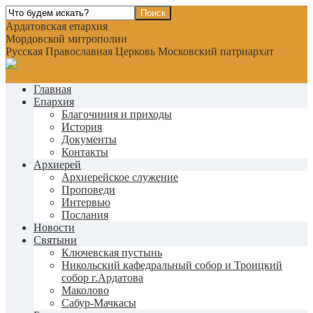
Ардатовская епархия
Мордовской митрополии
Русская Православная Церковь Московский патриархат
Главная
Епархия
Благочиния и приходы
История
Документы
Контакты
Архиерей
Архиерейское служение
Проповеди
Интервью
Послания
Новости
Святыни
Ключевская пустынь
Никольский кафедральный собор и Троицкий
собор г.Ардатова
Маколово
Сабур-Мачкасы