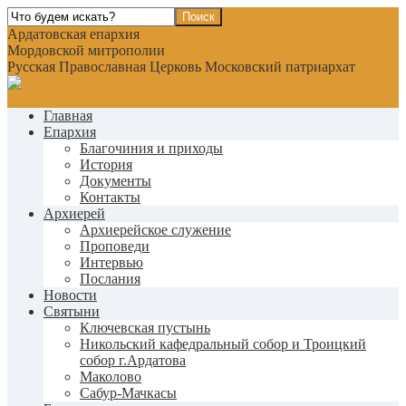
Ардатовская епархия
Мордовской митрополии
Русская Православная Церковь Московский патриархат
Главная
Епархия
Благочиния и приходы
История
Документы
Контакты
Архиерей
Архиерейское служение
Проповеди
Интервью
Послания
Новости
Святыни
Ключевская пустынь
Никольский кафедральный собор и Троицкий
собор г.Ардатова
Маколово
Сабур-Мачкасы