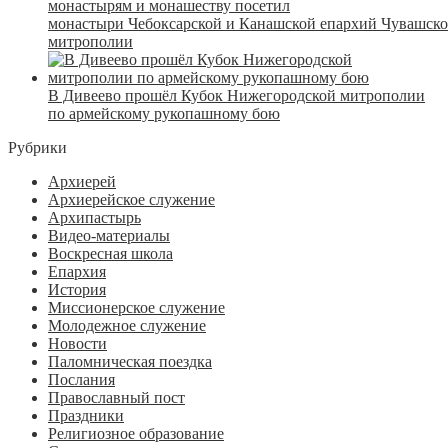
монастырям и монашеству посетил
монастыри Чебоксарской и Канашской епархий Чувашск
митрополии
В Дивеево прошёл Кубок Нижегородской митрополии
по армейскому рукопашному бою
Рубрики
Архиерей
Архиерейское служение
Архипастырь
Видео-материалы
Воскресная школа
Епархия
История
Миссионерское служение
Молодежное служение
Новости
Паломническая поездка
Послания
Православный пост
Праздники
Религиозное образование