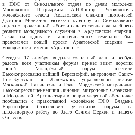
в ПФО от Синодального отдела по делам молодёжи
Московского Патриархата А.И.Кантар. Руководитель
молодёжного отдела Ардатовской епархии протоиерей
Дмитрий Молчанов рассказал куратору от Синодального
отдела о проделанной работе и о перспективах дальнейшего
развития молодёжного служения в Ардатовской епархии.
Также на одном из многочисленных семинаров был
представлен новый проект Ардатовской епархии —
молодёжное движение «Ардатовцы».
Сегодня, 17 октября, выдался солнечный день и особую
радость всем участникам форума принес визит дорогих
гостей. Молодёжный форум посетили
Высокопреосвященнейший Варсонофий, митрополит Санкт-
Петербургский и Ладожский, управляющий делами
Московской Патриархии и Глава Мордовской митрополии
Высокопреосвященнейший Зиновий, митрополит Саранский
и Мордовский. Архипастыри в непринужденной обстановке
пообщались с православной молодёжью ПФО. Владыка
Варсонофий благословил участников форума на
плодотворную работу во благо Святой Церкви и нашего
Отечества.