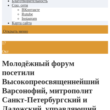
Благотворительность
Соц. сети
ВКонтакте
Rutube
Instagram
Карта сайта
Открыть меню
17
Окт
Молодёжный форум
посетили
Высокопреосвященнейший
Варсонофий, митрополит
Санкт-Петербургский и
Ладожский, управляющий