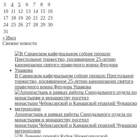
3
4
5
6
7
8
9
10
11
12
13
14
15
16
17
18
19
20
21
22
23
24
25
26
27
28
29
30
31
« Июл
Свежие новости
В Саранском кафедральном соборе прошло Престольное
торжество, посвященное 25-летию канонизации святого
праведного воина Феодора Ушакова
Архипастырь в рамках работы Синодального отдела по
монастырям и монашеству посетил
монастыри Чебоксарской и Канашской епархий Чувашск
митрополии