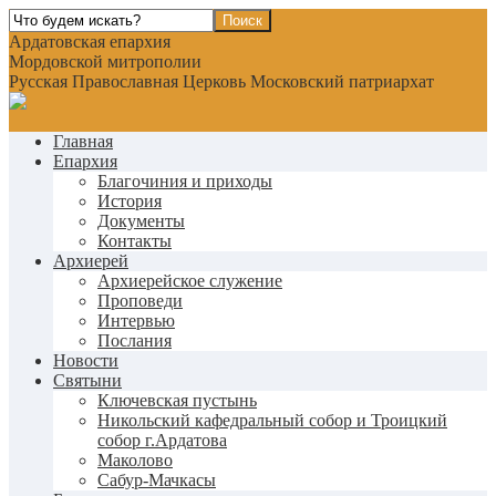
Ардатовская епархия
Мордовской митрополии
Русская Православная Церковь Московский патриархат
Главная
Епархия
Благочиния и приходы
История
Документы
Контакты
Архиерей
Архиерейское служение
Проповеди
Интервью
Послания
Новости
Святыни
Ключевская пустынь
Никольский кафедральный собор и Троицкий
собор г.Ардатова
Маколово
Сабур-Мачкасы