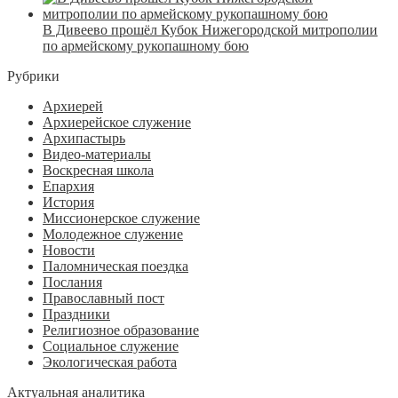
В Дивеево прошёл Кубок Нижегородской митрополии
по армейскому рукопашному бою
Рубрики
Архиерей
Архиерейское служение
Архипастырь
Видео-материалы
Воскресная школа
Епархия
История
Миссионерское служение
Молодежное служение
Новости
Паломническая поездка
Послания
Православный пост
Праздники
Религиозное образование
Социальное служение
Экологическая работа
Актуальная аналитика