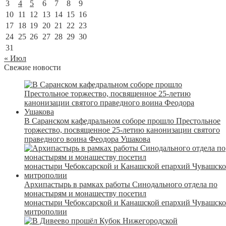
3
4
5
6
7
8
9
10
11
12
13
14
15
16
17
18
19
20
21
22
23
24
25
26
27
28
29
30
31
« Июл
Свежие новости
В Саранском кафедральном соборе прошло Престольное
торжество, посвященное 25-летию канонизации святого
праведного воина Феодора Ушакова
Архипастырь в рамках работы Синодального отдела по
монастырям и монашеству посетил
монастыри Чебоксарской и Канашской епархий Чувашск
митрополии