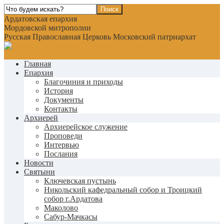
Ардатовская епархия
Мордовской митрополии
Русская Православная Церковь Московский патриархат
Главная
Епархия
Благочиния и приходы
История
Документы
Контакты
Архиерей
Архиерейское служение
Проповеди
Интервью
Послания
Новости
Святыни
Ключевская пустынь
Никольский кафедральный собор и Троицкий
собор г.Ардатова
Маколово
Сабур-Мачкасы