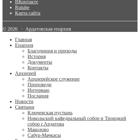
ВКонтакте
Rutube
Карта сайта
© 2026 · Ардатовская епархия
Главная
Епархия
Благочиния и приходы
История
Документы
Контакты
Архиерей
Архиерейское служение
Проповеди
Интервью
Послания
Новости
Святыни
Ключевская пустынь
Никольский кафедральный собор и Троицкий
собор г.Ардатова
Маколово
Сабур-Мачкасы