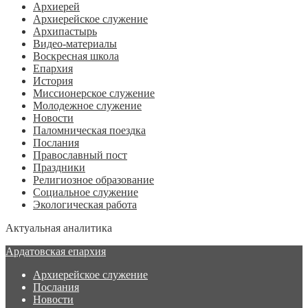
Архиерей
Архиерейское служение
Архипастырь
Видео-материалы
Воскресная школа
Епархия
История
Миссионерское служение
Молодежное служение
Новости
Паломническая поездка
Послания
Православный пост
Праздники
Религиозное образование
Социальное служение
Экологическая работа
Актуальная аналитика
Ардатовская епархия
Архиерейское служение
Послания
Новости