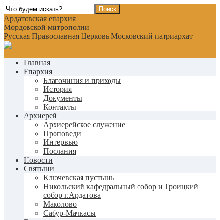
Ардатовская епархия
Мордовской митрополии
Русская Православная Церковь Московский патриархат
Главная
Епархия
Благочиния и приходы
История
Документы
Контакты
Архиерей
Архиерейское служение
Проповеди
Интервью
Послания
Новости
Святыни
Ключевская пустынь
Никольский кафедральный собор и Троицкий
собор г.Ардатова
Маколово
Сабур-Мачкасы