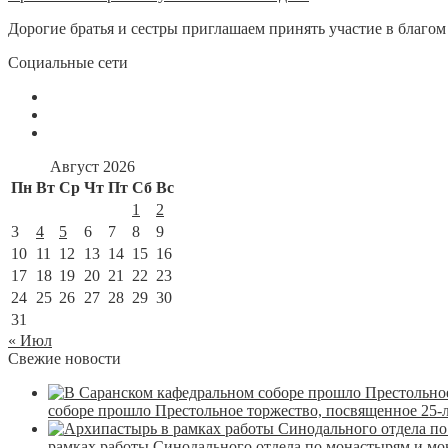
Дорогие братья и сестры приглашаем принять участие в благом
Социальные сети
Август 2026
Пн
Вт
Ср
Чт
Пт
Сб
Вс
1
2
3
4
5
6
7
8
9
10
11
12
13
14
15
16
17
18
19
20
21
22
23
24
25
26
27
28
29
30
31
« Июл
Свежие новости
соборе прошло Престольное торжество, посвященное 25-
рамках работы Синодального отдела по монастырям и м