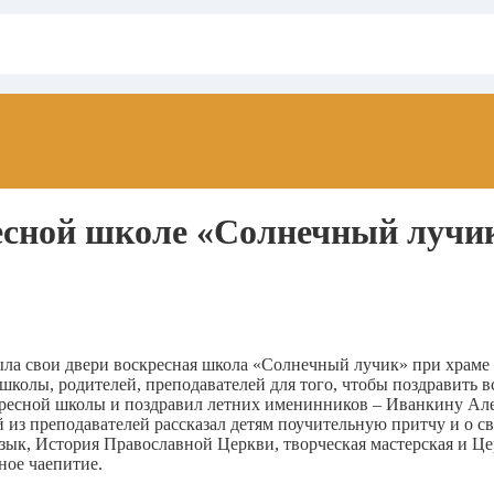
ресной школе «Солнечный лучи
ткрыла свои двери воскресная школа «Солнечный лучик» при хра
колы, родителей, преподавателей для того, чтобы поздравить в
ресной школы и поздравил летних именинников – Иванкину Але
з преподавателей рассказал детям поучительную притчу и о св
зык, История Православной Церкви, творческая мастерская и Ц
ное чаепитие.