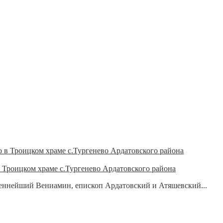
Троицком храме с.Тургенево Ардатовского района
ященнейший Вениамин, епископ Ардатовский и Атяшевский...