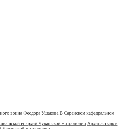
В Саранском кафедральном
Архипастырь в
ий Чувашской митрополии