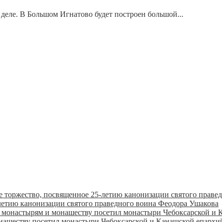
 деле. В Большом Игнатово будет построен большой...
летию канонизации святого праведного воина Феодора Ушакова
онашеству посетил монастыри Чебоксарской и Канашской епарх