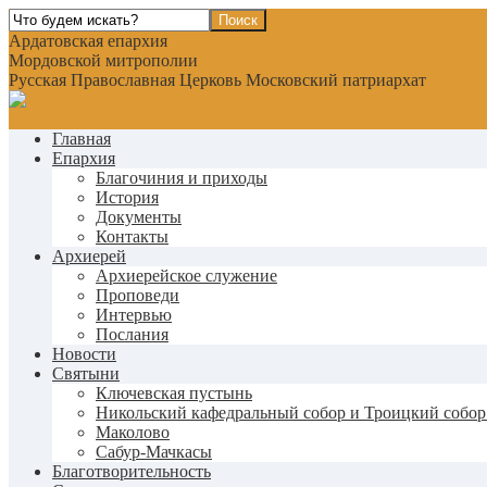
Ардатовская епархия
Мордовской митрополии
Русская Православная Церковь Московский патриархат
Главная
Епархия
Благочиния и приходы
История
Документы
Контакты
Архиерей
Архиерейское служение
Проповеди
Интервью
Послания
Новости
Святыни
Ключевская пустынь
Никольский кафедральный собор и Троицкий собор
Маколово
Сабур-Мачкасы
Благотворительность