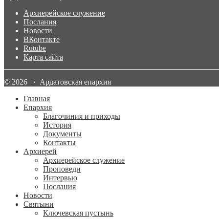
Архиерейское служение
Послания
Новости
ВКонтакте
Rutube
Карта сайта
© 2026 · Ардатовская епархия
Главная
Епархия
Благочиния и приходы
История
Документы
Контакты
Архиерей
Архиерейское служение
Проповеди
Интервью
Послания
Новости
Святыни
Ключевская пустынь