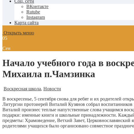
Соц. сети
ВКонтакте
Rutube
Instagram
Карта сайта
Открыть меню
05
Сен
Начало учебного года в воск
Михаила п.Чамзинка
Воскресная школа
,
Новости
В воскресенье, 5 сентября снова для ребят и их родителей о
Литургии протоиерей Виталий Кузянов собрал воспитанников ш
Виталий произнес теплые напутственные слова учащимся воск
подарки: именные книги и школьные принадлежности. Каждый и
предметы: Храмоведение, Ветхий Завет, Церковнославянский я
родителями учащихся было организовано совместное празднич