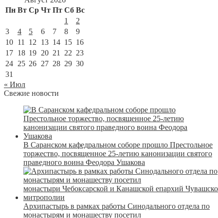
Пн
Вт
Ср
Чт
Пт
Сб
Вс
1
2
3
4
5
6
7
8
9
10
11
12
13
14
15
16
17
18
19
20
21
22
23
24
25
26
27
28
29
30
31
« Июл
Свежие новости
В Саранском кафедральном соборе прошло Престольное
торжество, посвященное 25-летию канонизации святого
праведного воина Феодора Ушакова
Архипастырь в рамках работы Синодального отдела по
монастырям и монашеству посетил