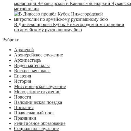
монастыри Чебоксарской и Канашской епархий Чувашск
митрополии
В Дивеево прошёл Кубок Нижегородской митрополии
по армейскому рукопашному бою
Рубрики
Архиерей
Архиерейское служение
Архипастырь
Видео-материалы
Воскресная школа
Епархия
История
Миссионерское служение
Молодежное служение
Новости
Паломническая поездка
Послания
Православный пост
Праздники
Религиозное образование
Социальное служение