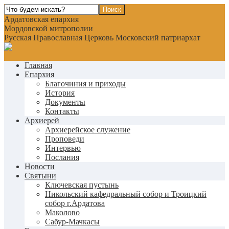
Ардатовская епархия
Мордовской митрополии
Русская Православная Церковь Московский патриархат
Главная
Епархия
Благочиния и приходы
История
Документы
Контакты
Архиерей
Архиерейское служение
Проповеди
Интервью
Послания
Новости
Святыни
Ключевская пустынь
Никольский кафедральный собор и Троицкий
собор г.Ардатова
Маколово
Сабур-Мачкасы