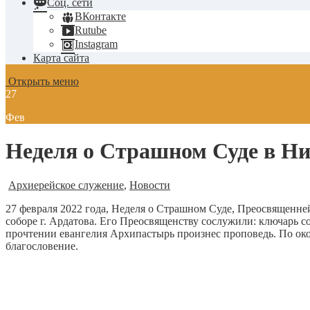
Соц. сети
ВКонтакте
Rutube
Instagram
Карта сайта
Открыть меню
27
Фев
Неделя о Страшном Суде в Ни
Архиерейское служение
,
Новости
27 февраля 2022 года, Неделя о Страшном Суде, Преосвящен
соборе г. Ардатова. Его Преосвященству сослужили: ключарь 
прочтении евангелия Архипастырь произнес проповедь. По ок
благословение.