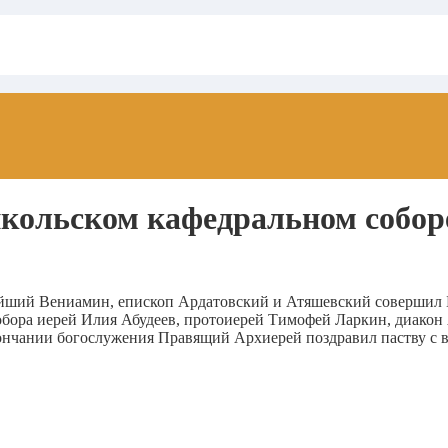
кольском кафедральном соборе
нейший Вениамин, епископ Ардатовский и Атяшевский совершил
собора иерей Илия Абудеев, протоиерей Тимофей Ларкин, диакон
ончании богослужения Правящий Архиерей поздравил паству с 