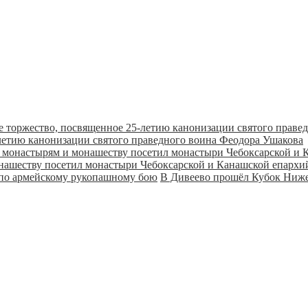
летию канонизации святого праведного воина Феодора Ушакова
онашеству посетил монастыри Чебоксарской и Канашской епарх
В Дивеево прошёл Кубок Ниже