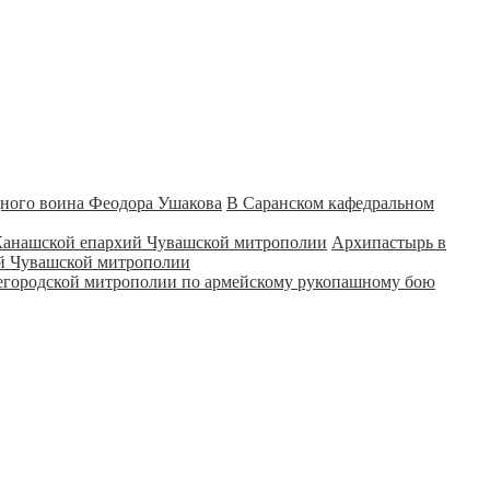
В Саранском кафедральном
Архипастырь в
ий Чувашской митрополии
городской митрополии по армейскому рукопашному бою