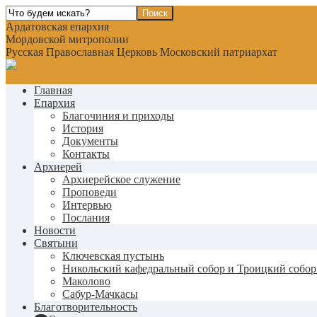
Ардатовская епархия
Мордовской митрополии
Русская Православная Церковь Московский патриархат
Главная
Епархия
Благочиния и приходы
История
Документы
Контакты
Архиерей
Архиерейское служение
Проповеди
Интервью
Послания
Новости
Святыни
Ключевская пустынь
Никольский кафедральный собор и Троицкий собор
Маколово
Сабур-Мачкасы
Благотворительность