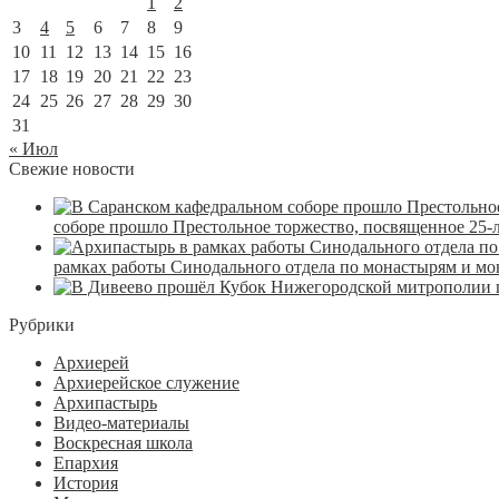
1
2
3
4
5
6
7
8
9
10
11
12
13
14
15
16
17
18
19
20
21
22
23
24
25
26
27
28
29
30
31
« Июл
Свежие новости
соборе прошло Престольное торжество, посвященное 25-
рамках работы Синодального отдела по монастырям и м
Рубрики
Архиерей
Архиерейское служение
Архипастырь
Видео-материалы
Воскресная школа
Епархия
История