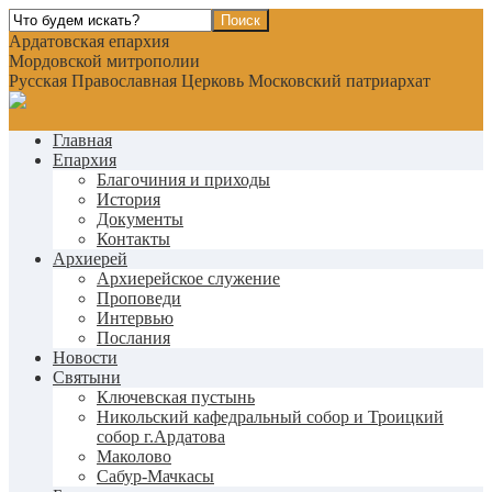
Ардатовская епархия
Мордовской митрополии
Русская Православная Церковь Московский патриархат
Главная
Епархия
Благочиния и приходы
История
Документы
Контакты
Архиерей
Архиерейское служение
Проповеди
Интервью
Послания
Новости
Святыни
Ключевская пустынь
Никольский кафедральный собор и Троицкий
собор г.Ардатова
Маколово
Сабур-Мачкасы