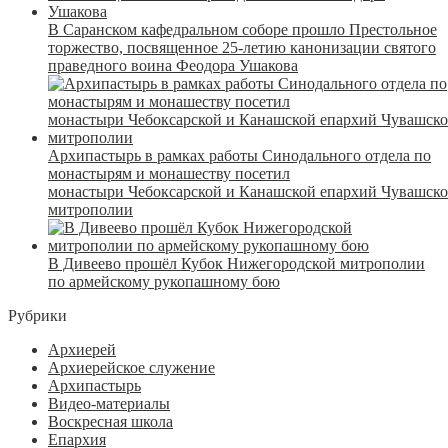
В Саранском кафедральном соборе прошло Престольное
торжество, посвященное 25-летию канонизации святого
праведного воина Феодора Ушакова
Архипастырь в рамках работы Синодального отдела по
монастырям и монашеству посетил
монастыри Чебоксарской и Канашской епархий Чувашск
митрополии
В Дивеево прошёл Кубок Нижегородской митрополии
по армейскому рукопашному бою
Рубрики
Архиерей
Архиерейское служение
Архипастырь
Видео-материалы
Воскресная школа
Епархия