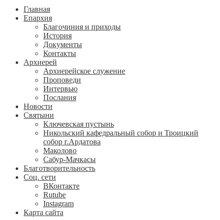
Главная
Епархия
Благочиния и приходы
История
Документы
Контакты
Архиерей
Архиерейское служение
Проповеди
Интервью
Послания
Новости
Святыни
Ключевская пустынь
Никольский кафедральный собор и Троицкий
собор г.Ардатова
Маколово
Сабур-Мачкасы
Благотворительность
Соц. сети
ВКонтакте
Rutube
Instagram
Карта сайта