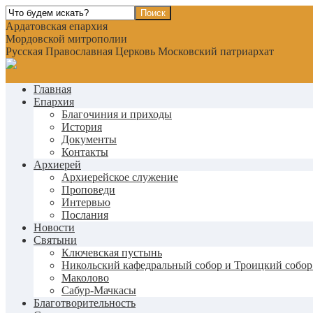
Ардатовская епархия
Мордовской митрополии
Русская Православная Церковь Московский патриархат
Главная
Епархия
Благочиния и приходы
История
Документы
Контакты
Архиерей
Архиерейское служение
Проповеди
Интервью
Послания
Новости
Святыни
Ключевская пустынь
Никольский кафедральный собор и Троицкий собор
Маколово
Сабур-Мачкасы
Благотворительность