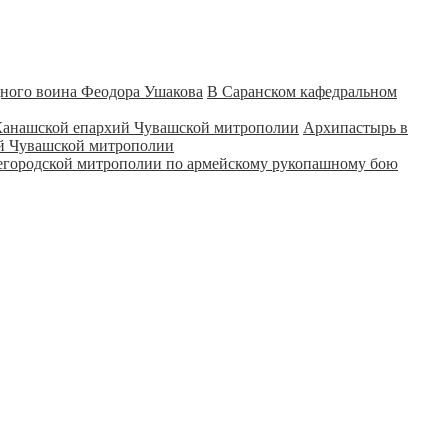
В Саранском кафедральном
Архипастырь в
ий Чувашской митрополии
городской митрополии по армейскому рукопашному бою