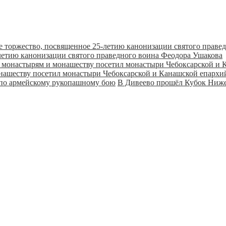
летию канонизации святого праведного воина Феодора Ушакова
онашеству посетил монастыри Чебоксарской и Канашской епарх
В Дивеево прошёл Кубок Ниже