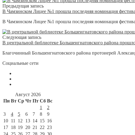
Предыдущая запись
В Чамзинском Лицее №1 прошла последняя номинация фестива
В Чамзинском Лицее №1 прошла последняя номинация фестивал
Следующая запись
В центральной библиотеке Большеигнатовского района прошло
Благочинный Большеигнатовского района протоиерей Алексан
Социальные сети
Август 2026
Пн
Вт
Ср
Чт
Пт
Сб
Вс
1
2
3
4
5
6
7
8
9
10
11
12
13
14
15
16
17
18
19
20
21
22
23
24
25
26
27
28
29
30