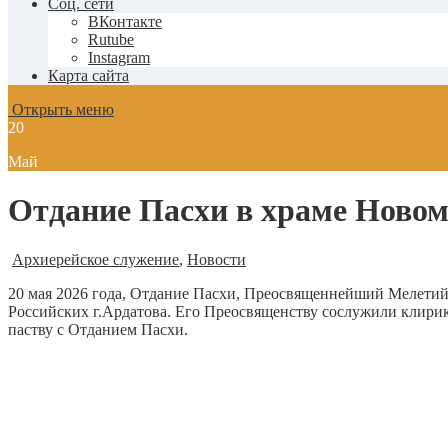
Соц. сети
ВКонтакте
Rutube
Instagram
Карта сайта
Открыть меню
20
Май
Отдание Пасхи в храме Новом
Архиерейское служение
,
Новости
20 мая 2026 года, Отдание Пасхи, Преосвященнейший Мелети
Российских г.Ардатова. Его Преосвященству сослужили клирик
паству с Отданием Пасхи.