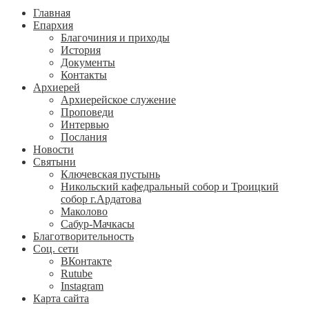
Главная
Епархия
Благочиния и приходы
История
Документы
Контакты
Архиерей
Архиерейское служение
Проповеди
Интервью
Послания
Новости
Святыни
Ключевская пустынь
Никольский кафедральный собор и Троицкий
собор г.Ардатова
Маколово
Сабур-Мачкасы
Благотворительность
Соц. сети
ВКонтакте
Rutube
Instagram
Карта сайта