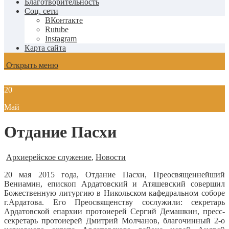
Благотворительность
Соц. сети
ВКонтакте
Rutube
Instagram
Карта сайта
Открыть меню
20
Май
Отдание Пасхи
Архиерейское служение
,
Новости
20 мая 2015 года, Отдание Пасхи, Преосвященнейший
Вениамин, епископ Ардатовский и Атяшевский совершил
Божественную литургию в Никольском кафедральном соборе
г.Ардатова.
Его Преосвященству сослужили: секретарь
Ардатовской епархии протоиерей Сергий Демашкин, пресс-
секретарь протоиерей Дмитрий Молчанов, благочинный 2-о