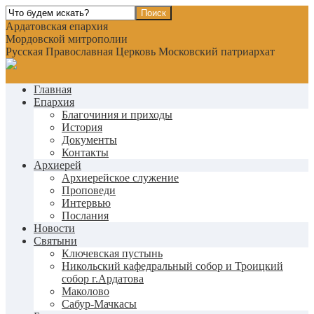
Ардатовская епархия
Мордовской митрополии
Русская Православная Церковь Московский патриархат
Главная
Епархия
Благочиния и приходы
История
Документы
Контакты
Архиерей
Архиерейское служение
Проповеди
Интервью
Послания
Новости
Святыни
Ключевская пустынь
Никольский кафедральный собор и Троицкий
собор г.Ардатова
Маколово
Сабур-Мачкасы