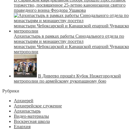
торжество, посвященное 25-летию канонизации святого
праведного воина Феодора Ушакова
Архипастырь в рамках работы Синодального отдела по
монастырям и монашеству посетил
монастыри Чебоксарской и Канашской епархий Чувашск
митрополии
В Дивеево прошёл Кубок Нижегородской
митрополии по армейскому рукопашному бою
Рубрики
Архиерей
Архиерейское служение
Архипастырь
Видео-материалы
Воскресная школа
Епархия