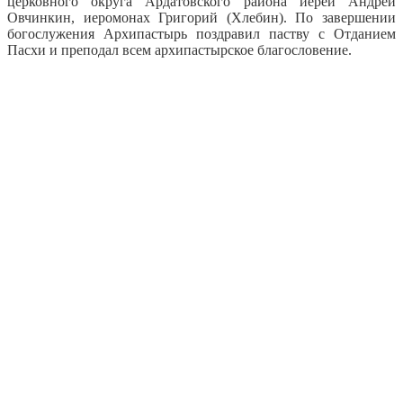
церковного округа Ардатовского района иерей Андрей
Овчинкин, иеромонах Григорий (Хлебин). По завершении
богослужения Архипастырь поздравил паству с Отданием
Пасхи и преподал всем архипастырское благословение.