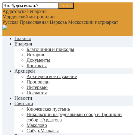
Ардатовская епархия
Мордовской митрополии
Русская Православная Церковь Московский патриархат
Главная
Епархия
Благочиния и приходы
История
Документы
Контакты
Архиерей
Архиерейское служение
Проповеди
Интервью
Послания
Новости
Святыни
Ключевская пустынь
Никольский кафедральный собор и Троицкий
собор г.Ардатова
Маколово
Сабур-Мачкасы