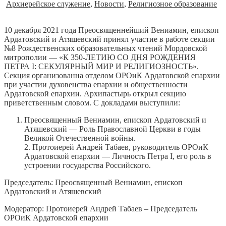
Архиерейское служение
,
Новости
,
Религиозное образование
10 декабря 2021 года Преосвященнейший Вениамин, епископ
Ардатовский и Атяшевский принял участие в работе секции
№8 Рождественских образовательных чтений Мордовской
митрополии — «К 350-ЛЕТИЮ СО ДНЯ РОЖДЕНИЯ
ПЕТРА I: СЕКУЛЯРНЫЙ МИР И РЕЛИГИОЗНОСТЬ».
Секция организованна отделом ОРОиК Ардатовской епархии
при участии духовенства епархии и общественности
Ардатовской епархии. Архипастырь открыл секцию
приветственным словом. С докладами выступили:
Преосвященный Вениамин, епископ Ардатовский и
Атяшевский — Роль Православной Церкви в годы
Великой Отечественной войны.
2. Протоиерей Андрей Табаев, руководитель ОРОиК
Ардатовской епархии — Личность Петра I, его роль в
устроении государства Российского.
Председатель: Преосвященный Вениамин, епископ
Ардатовский и Атяшевский
Модератор: Протоиерей Андрей Табаев – Председатель
ОРОиК Ардатовской епархии