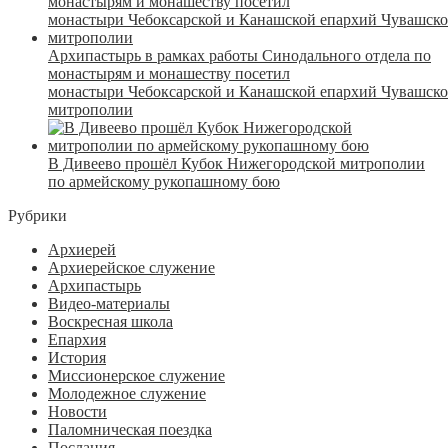
Архипастырь в рамках работы Синодального отдела по
монастырям и монашеству посетил
монастыри Чебоксарской и Канашской епархий Чувашск
митрополии
В Дивеево прошёл Кубок Нижегородской митрополии
по армейскому рукопашному бою
Рубрики
Архиерей
Архиерейское служение
Архипастырь
Видео-материалы
Воскресная школа
Епархия
История
Миссионерское служение
Молодежное служение
Новости
Паломническая поездка
Послания