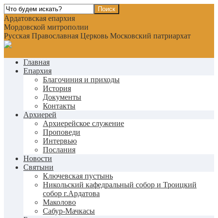
Ардатовская епархия
Мордовской митрополии
Русская Православная Церковь Московский патриархат
Главная
Епархия
Благочиния и приходы
История
Документы
Контакты
Архиерей
Архиерейское служение
Проповеди
Интервью
Послания
Новости
Святыни
Ключевская пустынь
Никольский кафедральный собор и Троицкий
собор г.Ардатова
Маколово
Сабур-Мачкасы