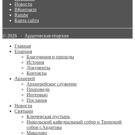
Новости
ВКонтакте
Rutube
Карта сайта
© 2026 · Ардатовская епархия
Главная
Епархия
Благочиния и приходы
История
Документы
Контакты
Архиерей
Архиерейское служение
Проповеди
Интервью
Послания
Новости
Святыни
Ключевская пустынь
Никольский кафедральный собор и Троицкий
собор г.Ардатова
Маколово