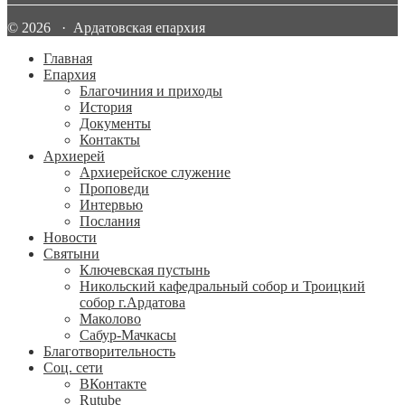
© 2026 · Ардатовская епархия
Главная
Епархия
Благочиния и приходы
История
Документы
Контакты
Архиерей
Архиерейское служение
Проповеди
Интервью
Послания
Новости
Святыни
Ключевская пустынь
Никольский кафедральный собор и Троицкий
собор г.Ардатова
Маколово
Сабур-Мачкасы
Благотворительность
Соц. сети
ВКонтакте
Rutube