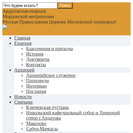
Ардатовская епархия
Мордовской митрополии
Русская Православная Церковь Московский патриархат
Главная
Епархия
Благочиния и приходы
История
Документы
Контакты
Архиерей
Архиерейское служение
Проповеди
Интервью
Послания
Новости
Святыни
Ключевская пустынь
Никольский кафедральный собор и Троицкий
собор г.Ардатова
Маколово
Сабур-Мачкасы