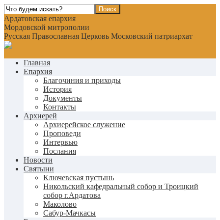
Ардатовская епархия
Мордовской митрополии
Русская Православная Церковь Московский патриархат
Главная
Епархия
Благочиния и приходы
История
Документы
Контакты
Архиерей
Архиерейское служение
Проповеди
Интервью
Послания
Новости
Святыни
Ключевская пустынь
Никольский кафедральный собор и Троицкий
собор г.Ардатова
Маколово
Сабур-Мачкасы