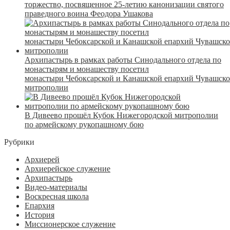
торжество, посвященное 25-летию канонизации святого
праведного воина Феодора Ушакова
Архипастырь в рамках работы Синодального отдела по
монастырям и монашеству посетил
монастыри Чебоксарской и Канашской епархий Чувашск
митрополии
В Дивеево прошёл Кубок Нижегородской митрополии
по армейскому рукопашному бою
Рубрики
Архиерей
Архиерейское служение
Архипастырь
Видео-материалы
Воскресная школа
Епархия
История
Миссионерское служение