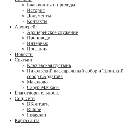
Благочиния и приходы
История
Документы
Контакты
Архиерей
Архиерейское служение
Проповеди
Интервью
Послания
Новости
Святыни
Ключевская пустынь
Никольский кафедральный собор и Троицкий
собор г.Ардатова
Маколово
Сабур-Мачкасы
Благотворительность
Соц. сети
ВКонтакте
Rutube
Instagram
Карта сайта