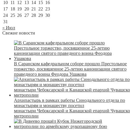
10
11
12
13
14
15
16
17
18
19
20
21
22
23
24
25
26
27
28
29
30
31
« Июл
Свежие новости
В Саранском кафедральном соборе прошло Престольное
торжество, посвященное 25-летию канонизации святого
праведного воина Феодора Ушакова
Архипастырь в рамках работы Синодального отдела по
монастырям и монашеству посетил
монастыри Чебоксарской и Канашской епархий Чувашск
митрополии