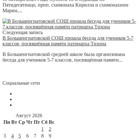
Пятидесятнице, прпп. схимонаха Кирилла и схимонахини
Марии,...
Следующая запись
В Большеигнатовской СОШ прошла беседа для учеников 5-7
классов, посвящённая памяти патриарха Тихона
В Большеигнатовской средней школе была организована
беседа для учеников 5-7 классов, посвящённая памяти...
Социальные сети
Август 2026
Пн
Вт
Ср
Чт
Пт
Сб
Вс
1
2
3
4
5
6
7
8
9