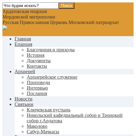
Ардатовская епархия
Мордовской митрополии
Русская Православная Церковь Московский патриархат
Главная
Епархия
Благочиния и приходы
История
Документы
Контакты
Архиерей
Архиерейское служение
Проповеди
Интервью
Послания
Новости
Святыни
Ключевская пустынь
Никольский кафедральный собор и Троицкий
собор г.Ардатова
Маколово
Сабур-Мачкасы