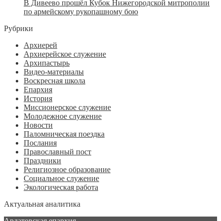
В Дивеево прошёл Кубок Нижегородской митрополии
по армейскому рукопашному бою
Рубрики
Архиерей
Архиерейское служение
Архипастырь
Видео-материалы
Воскресная школа
Епархия
История
Миссионерское служение
Молодежное служение
Новости
Паломническая поездка
Послания
Православный пост
Праздники
Религиозное образование
Социальное служение
Экологическая работа
Актуальная аналитика
Ардатовская епархия