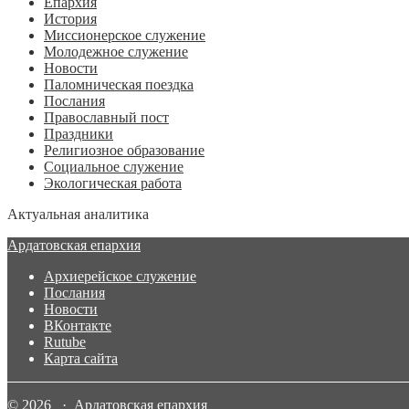
Епархия
История
Миссионерское служение
Молодежное служение
Новости
Паломническая поездка
Послания
Православный пост
Праздники
Религиозное образование
Социальное служение
Экологическая работа
Актуальная аналитика
Ардатовская епархия
Архиерейское служение
Послания
Новости
ВКонтакте
Rutube
Карта сайта
© 2026 · Ардатовская епархия