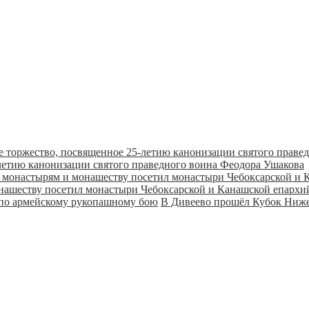
летию канонизации святого праведного воина Феодора Ушакова
онашеству посетил монастыри Чебоксарской и Канашской епарх
В Дивеево прошёл Кубок Ниже