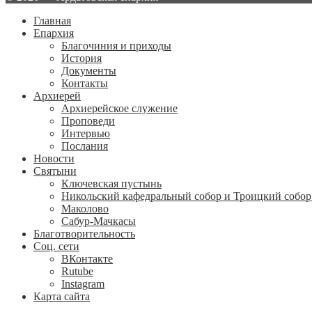
Главная
Епархия
Благочиния и приходы
История
Документы
Контакты
Архиерей
Архиерейское служение
Проповеди
Интервью
Послания
Новости
Святыни
Ключевская пустынь
Никольский кафедральный собор и Троицкий собор
Маколово
Сабур-Мачкасы
Благотворительность
Соц. сети
ВКонтакте
Rutube
Instagram
Карта сайта