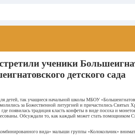
встретили ученики Большеиг
игнатовского детского сада
для детей, так учащиеся начальной школы МБОУ «Большеигнато
 молились за Божественной литургией и причастились Святых Х
 где появилась традиция класть конфеты в виде посоха и монето
ресованы. Обсуждали то, как каждый может стать помощником Св
комбинированного вида» малыши группы «Колокольчик» внимател