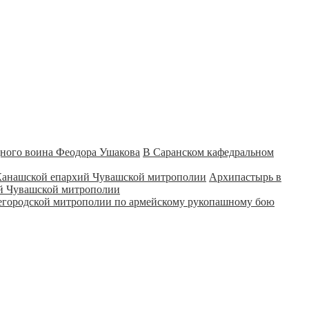
В Саранском кафедральном
Архипастырь в
ий Чувашской митрополии
городской митрополии по армейскому рукопашному бою