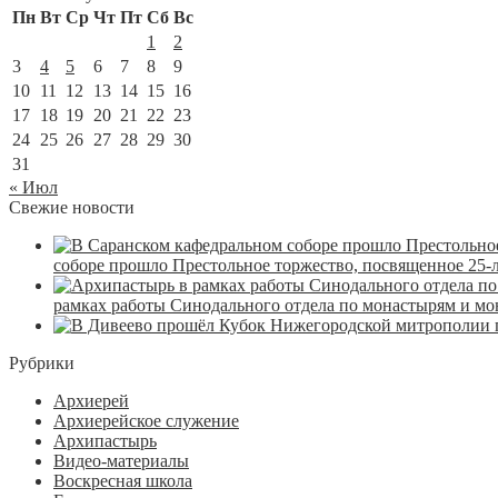
Пн
Вт
Ср
Чт
Пт
Сб
Вс
1
2
3
4
5
6
7
8
9
10
11
12
13
14
15
16
17
18
19
20
21
22
23
24
25
26
27
28
29
30
31
« Июл
Свежие новости
соборе прошло Престольное торжество, посвященное 25-
рамках работы Синодального отдела по монастырям и м
Рубрики
Архиерей
Архиерейское служение
Архипастырь
Видео-материалы
Воскресная школа