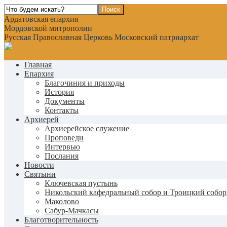
Ардатовская епархия
Мордовской митрополии
Русская Православная Церковь Московский патриархат
Главная
Епархия
Благочиния и приходы
История
Документы
Контакты
Архиерей
Архиерейское служение
Проповеди
Интервью
Послания
Новости
Святыни
Ключевская пустынь
Никольский кафедральный собор и Троицкий собор
Маколово
Сабур-Мачкасы
Благотворительность