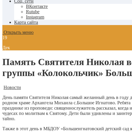
Соц. сети
ВКонтакте
Rutube
Instagram
Карта сайта
Открыть меню
19
Дек
Память Святителя Николая 
группы «Колокольчик» Больше
Новости
День памяти Святителя Николая самый желанный день в году 
родном храме Архангела Михаила с.Большое Игнатово. Ребята
празднике из проповеди: священнослужитель рассказал, когда и
чудесах по молитвам к Святому. Дети были удивлены и заинте
тайно.
Также в этот день в МБДОУ «Большеигнатовский детский сад 