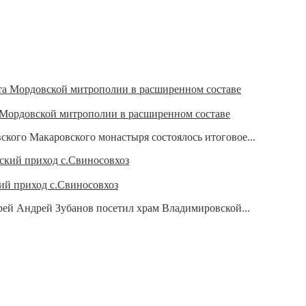
 Мордовской митрополии в расширенном составе
ского Макаровского монастыря состоялось итоговое...
ий приход с.Свиносовхоз
рей Андрей Зубанов посетил храм Владимировской...