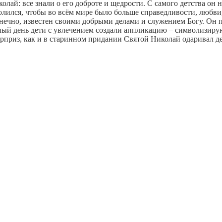
лай: все знали о его доброте и щедрости. С самого детства он 
олился, чтобы во всём мире было больше справедливости, любви
онечно, известен своими добрыми делами и служением Богу. Он 
ичный день дети с увлечением создали аппликацию – символизи
приз, как и в старинном придании Святой Николай одаривал де