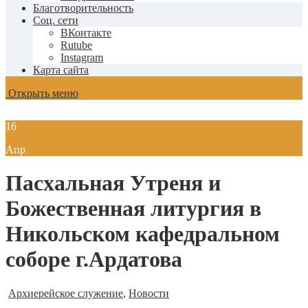
Благотворительность
Соц. сети
ВКонтакте
Rutube
Instagram
Карта сайта
Открыть меню
16
Апр
Пасхальная Утреня и
Божественная литургия в
Никольском кафедральном
соборе г.Ардатова
Архиерейское служение
,
Новости