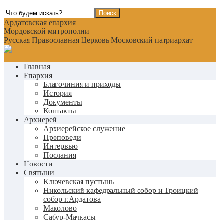
Ардатовская епархия
Мордовской митрополии
Русская Православная Церковь Московский патриархат
Главная
Епархия
Благочиния и приходы
История
Документы
Контакты
Архиерей
Архиерейское служение
Проповеди
Интервью
Послания
Новости
Святыни
Ключевская пустынь
Никольский кафедральный собор и Троицкий
собор г.Ардатова
Маколово
Сабур-Мачкасы