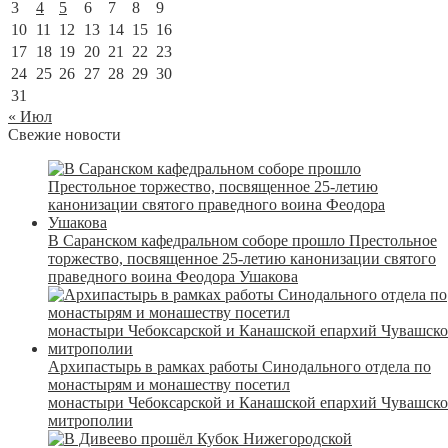
3
4
5
6
7
8
9
10
11
12
13
14
15
16
17
18
19
20
21
22
23
24
25
26
27
28
29
30
31
« Июл
Свежие новости
В Саранском кафедральном соборе прошло Престольное
торжество, посвященное 25-летию канонизации святого
праведного воина Феодора Ушакова
Архипастырь в рамках работы Синодального отдела по
монастырям и монашеству посетил
монастыри Чебоксарской и Канашской епархий Чувашск
митрополии