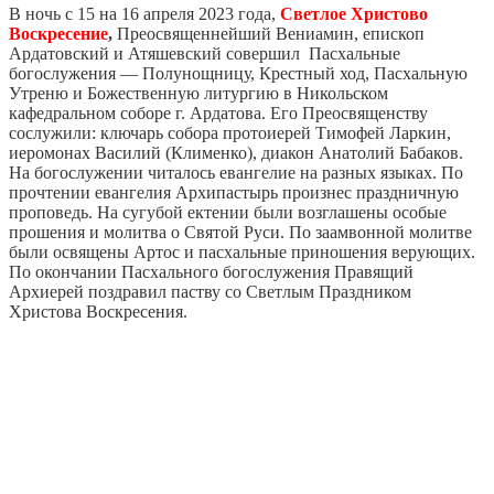
В ночь с 15 на 16 апреля 2023 года,
Светлое Христово
Воскресение
,
Преосвященнейший Вениамин, епископ
Ардатовский и Атяшевский совершил Пасхальные
богослужения — Полунощницу, Крестный ход, Пасхальную
Утреню и Божественную литургию в Никольском
кафедральном соборе г. Ардатова. Его Преосвященству
сослужили: ключарь собора протоиерей Тимофей Ларкин,
иеромонах Василий (Клименко), диакон Анатолий Бабаков.
На богослужении читалось евангелие на разных языках. По
прочтении евангелия Архипастырь произнес праздничную
проповедь. На сугубой ектении были возглашены особые
прошения и молитва о Святой Руси. По заамвонной молитве
были освящены Артос и пасхальные приношения верующих.
По окончании Пасхального богослужения Правящий
Архиерей поздравил паству со Светлым Праздником
Христова Воскресения.