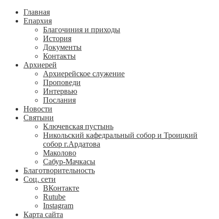
Главная
Епархия
Благочиния и приходы
История
Документы
Контакты
Архиерей
Архиерейское служение
Проповеди
Интервью
Послания
Новости
Святыни
Ключевская пустынь
Никольский кафедральный собор и Троицкий
собор г.Ардатова
Маколово
Сабур-Мачкасы
Благотворительность
Соц. сети
ВКонтакте
Rutube
Instagram
Карта сайта