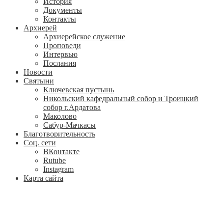
История
Документы
Контакты
Архиерей
Архиерейское служение
Проповеди
Интервью
Послания
Новости
Святыни
Ключевская пустынь
Никольский кафедральный собор и Троицкий
собор г.Ардатова
Маколово
Сабур-Мачкасы
Благотворительность
Соц. сети
ВКонтакте
Rutube
Instagram
Карта сайта