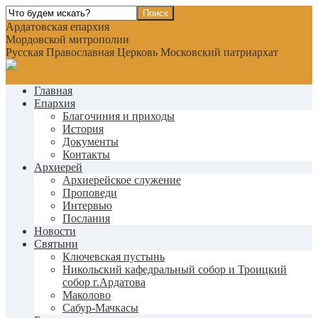
Ардатовская епархия
Мордовской митрополии
Русская Православная Церковь Московский патриархат
Главная
Епархия
Благочиния и приходы
История
Документы
Контакты
Архиерей
Архиерейское служение
Проповеди
Интервью
Послания
Новости
Святыни
Ключевская пустынь
Никольский кафедральный собор и Троицкий
собор г.Ардатова
Маколово
Сабур-Мачкасы