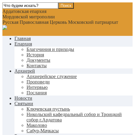
Ардатовская епархия
Мордовской митрополии
Русская Православная Церковь Московский патриархат
Главная
Епархия
Благочиния и приходы
История
Документы
Контакты
Архиерей
Архиерейское служение
Проповеди
Интервью
Послания
Новости
Святыни
Ключевская пустынь
Никольский кафедральный собор и Троицкий
собор г.Ардатова
Маколово
Сабур-Мачкасы