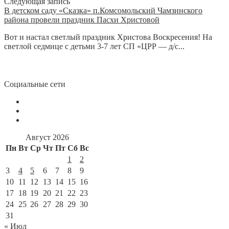
Следующая запись
В детском саду «Сказка» п.Комсомольский Чамзинского
района провели праздник Пасхи Христовой
Вот и настал светлый праздник Христова Воскресения! На
светлой седмице с детьми 3-7 лет СП «ЦРР — д/с...
Социальные сети
Август 2026
Пн
Вт
Ср
Чт
Пт
Сб
Вс
1
2
3
4
5
6
7
8
9
10
11
12
13
14
15
16
17
18
19
20
21
22
23
24
25
26
27
28
29
30
31
« Июл