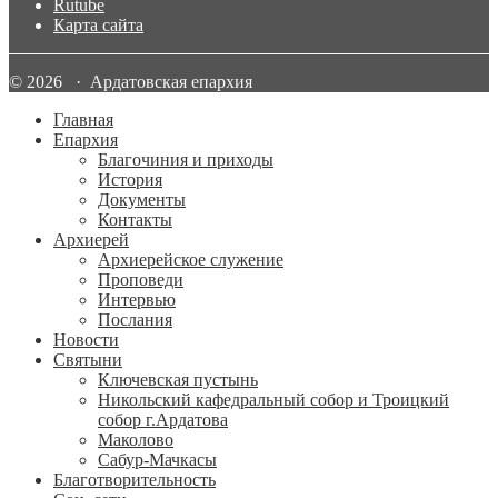
Rutube
Карта сайта
© 2026 · Ардатовская епархия
Главная
Епархия
Благочиния и приходы
История
Документы
Контакты
Архиерей
Архиерейское служение
Проповеди
Интервью
Послания
Новости
Святыни
Ключевская пустынь
Никольский кафедральный собор и Троицкий
собор г.Ардатова
Маколово
Сабур-Мачкасы
Благотворительность