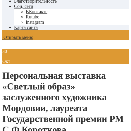
Благотворительность
Соц. сети
ВКонтакте
Rutube
Instagram
Карта сайта
Открыть меню
30
Окт
Персональная выставка
«Светлый образ»
заслуженного художника
Мордовии, лауреата
Государственной премии РМ
С.Ф.Короткова