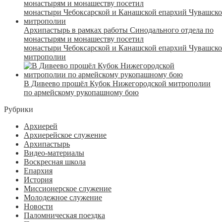
Архипастырь в рамках работы Синодального отдела по
монастырям и монашеству посетил
монастыри Чебоксарской и Канашской епархий Чувашск
митрополии
В Дивеево прошёл Кубок Нижегородской митрополии
по армейскому рукопашному бою
Рубрики
Архиерей
Архиерейское служение
Архипастырь
Видео-материалы
Воскресная школа
Епархия
История
Миссионерское служение
Молодежное служение
Новости
Паломническая поездка