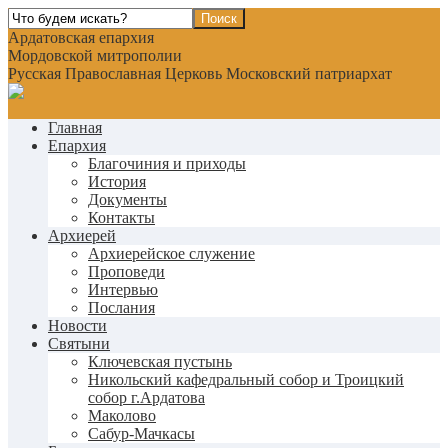
Ардатовская епархия
Мордовской митрополии
Русская Православная Церковь Московский патриархат
Главная
Епархия
Благочиния и приходы
История
Документы
Контакты
Архиерей
Архиерейское служение
Проповеди
Интервью
Послания
Новости
Святыни
Ключевская пустынь
Никольский кафедральный собор и Троицкий
собор г.Ардатова
Маколово
Сабур-Мачкасы