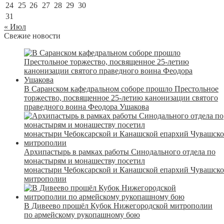
24
25
26
27
28
29
30
31
« Июл
Свежие новости
В Саранском кафедральном соборе прошло Престольное
торжество, посвященное 25-летию канонизации святого
праведного воина Феодора Ушакова
Архипастырь в рамках работы Синодального отдела по
монастырям и монашеству посетил
монастыри Чебоксарской и Канашской епархий Чувашск
митрополии
В Дивеево прошёл Кубок Нижегородской митрополии
по армейскому рукопашному бою