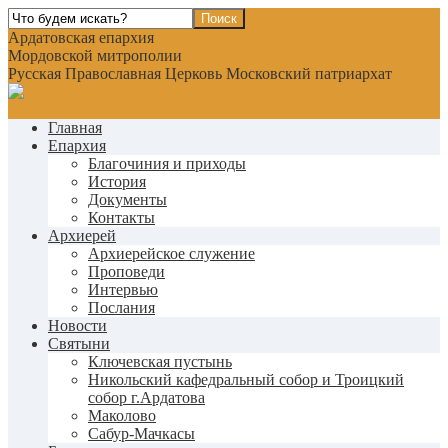
Ардатовская епархия
Мордовской митрополии
Русская Православная Церковь Московский патриархат
Главная
Епархия
Благочиния и приходы
История
Документы
Контакты
Архиерей
Архиерейское служение
Проповеди
Интервью
Послания
Новости
Святыни
Ключевская пустынь
Никольский кафедральный собор и Троицкий
собор г.Ардатова
Маколово
Сабур-Мачкасы