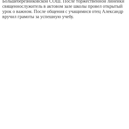
Большеберезниковской СОШ. После торжественной линейки
священнослужитель в актовом зале школы провел открытый
урок о важном. После общения с учащимися отец Александр
вручил грамоты за успешную учебу.