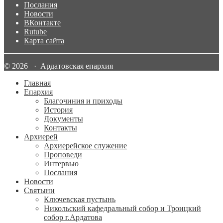
Послания
Новости
ВКонтакте
Rutube
Карта сайта
© 2026 · Ардатовская епархия
Главная
Епархия
Благочиния и приходы
История
Документы
Контакты
Архиерей
Архиерейское служение
Проповеди
Интервью
Послания
Новости
Святыни
Ключевская пустынь
Никольский кафедральный собор и Троицкий
собор г.Ардатова