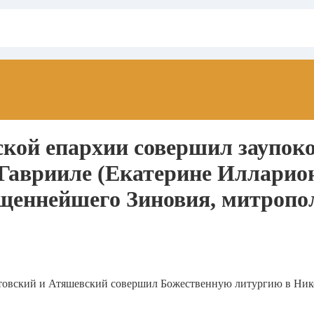
кой епархии совершил заупоко
 Гаврииле (Екатерине Илларио
щеннейшего Зиновия, митропол
товский и Атяшевский совершил Божественную литургию в Нико