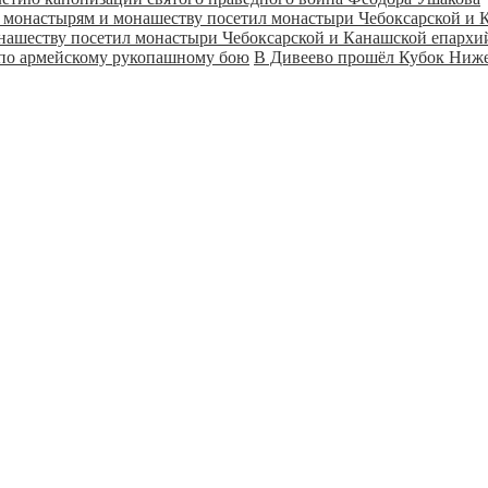
онашеству посетил монастыри Чебоксарской и Канашской епарх
В Дивеево прошёл Кубок Ниже