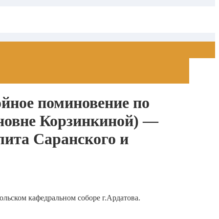
йное поминовение по
новне Корзинкиной) —
ита Саранского и
льском кафедральном соборе г.Ардатова.