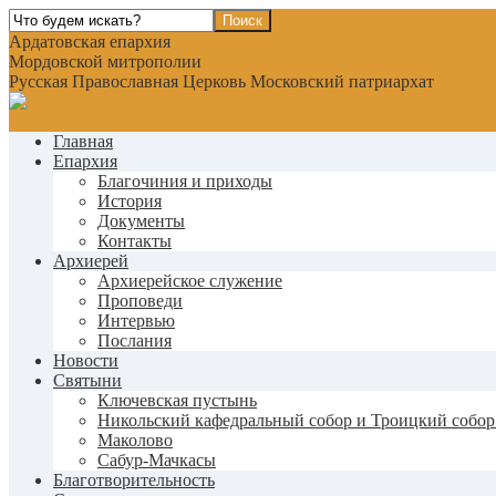
Ардатовская епархия
Мордовской митрополии
Русская Православная Церковь Московский патриархат
Главная
Епархия
Благочиния и приходы
История
Документы
Контакты
Архиерей
Архиерейское служение
Проповеди
Интервью
Послания
Новости
Святыни
Ключевская пустынь
Никольский кафедральный собор и Троицкий собор
Маколово
Сабур-Мачкасы
Благотворительность