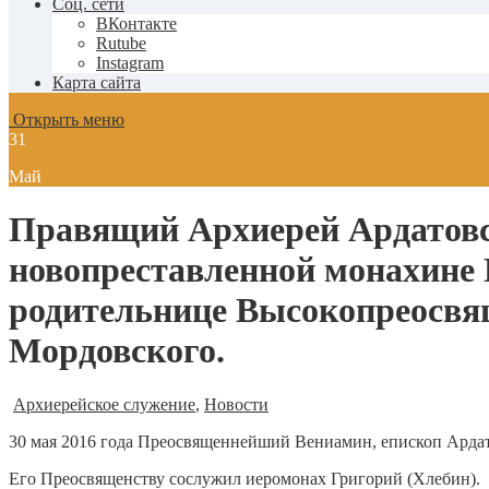
Соц. сети
ВКонтакте
Rutube
Instagram
Карта сайта
Открыть меню
31
Май
Правящий Архиерей Ардатовс
новопреставленной монахине
родительнице Высокопреосвя
Мордовского.
Архиерейское служение
,
Новости
30 мая 2016 года Преосвященнейший Вениамин, епископ Арда
Его Преосвященству сослужил иеромонах Григорий (Хлебин).