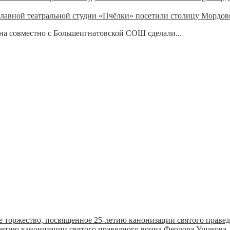
лавной театральной студии «Пчёлки» посетили столицу Мордо
а совместно с Большеигнатовской СОШ сделали...
летию канонизации святого праведного воина Феодора Ушакова