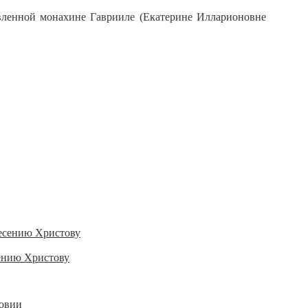
вленной монахине Гаврииле (Екатерине Илларионовне
ению Христову