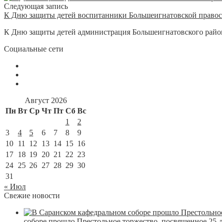
Следующая запись
К Дню защиты детей воспитанники Большеигнатовской правос
К Дню защиты детей администрация Большеигнатовского район
Социальные сети
Август 2026
Пн
Вт
Ср
Чт
Пт
Сб
Вс
1
2
3
4
5
6
7
8
9
10
11
12
13
14
15
16
17
18
19
20
21
22
23
24
25
26
27
28
29
30
31
« Июл
Свежие новости
соборе прошло Престольное торжество, посвященное 25-