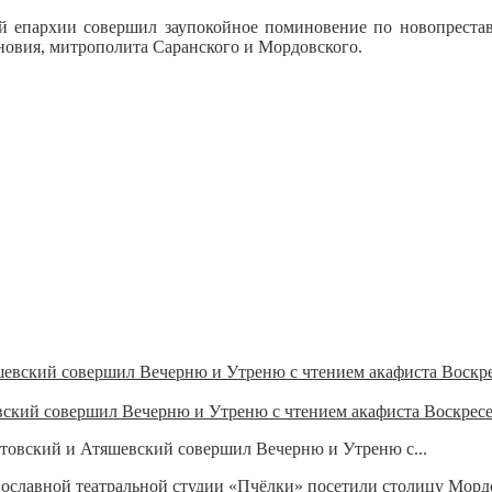
й епархии совершил заупокойное поминовение по новопреста
вия, митрополита Саранского и Мордовского.
ский совершил Вечерню и Утреню с чтением акафиста Воскрес
товский и Атяшевский совершил Вечерню и Утреню с...