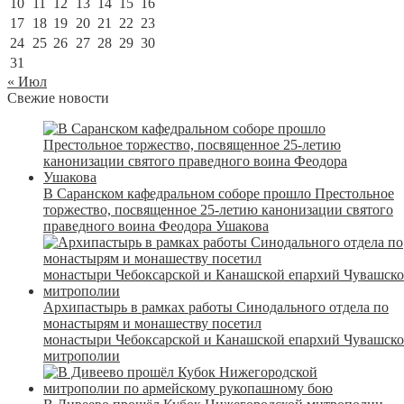
10
11
12
13
14
15
16
17
18
19
20
21
22
23
24
25
26
27
28
29
30
31
« Июл
Свежие новости
В Саранском кафедральном соборе прошло Престольное
торжество, посвященное 25-летию канонизации святого
праведного воина Феодора Ушакова
Архипастырь в рамках работы Синодального отдела по
монастырям и монашеству посетил
монастыри Чебоксарской и Канашской епархий Чувашск
митрополии