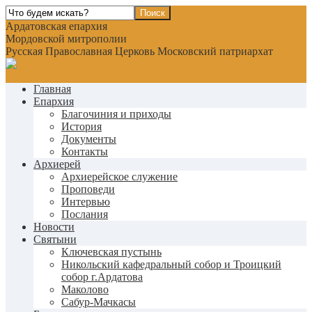
Ардатовская епархия
Мордовской митрополии
Русская Православная Церковь Московский патриархат
Главная
Епархия
Благочиния и приходы
История
Документы
Контакты
Архиерей
Архиерейское служение
Проповеди
Интервью
Послания
Новости
Святыни
Ключевская пустынь
Никольский кафедральный собор и Троицкий
собор г.Ардатова
Маколово
Сабур-Мачкасы