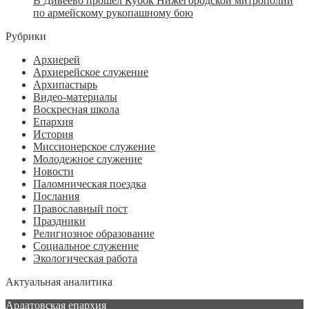
В Дивеево прошёл Кубок Нижегородской митрополии
по армейскому рукопашному бою
Рубрики
Архиерей
Архиерейское служение
Архипастырь
Видео-материалы
Воскресная школа
Епархия
История
Миссионерское служение
Молодежное служение
Новости
Паломническая поездка
Послания
Православный пост
Праздники
Религиозное образование
Социальное служение
Экологическая работа
Актуальная аналитика
Ардатовская епархия