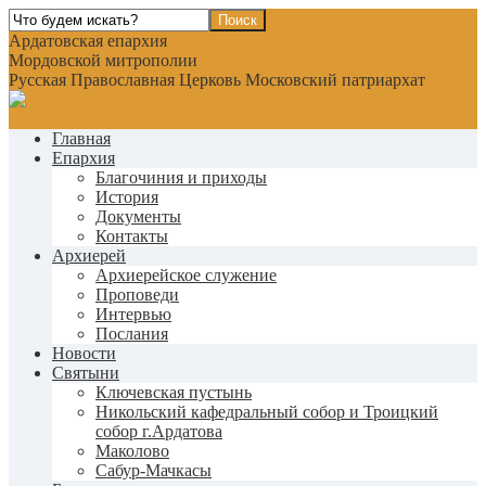
Ардатовская епархия
Мордовской митрополии
Русская Православная Церковь Московский патриархат
Главная
Епархия
Благочиния и приходы
История
Документы
Контакты
Архиерей
Архиерейское служение
Проповеди
Интервью
Послания
Новости
Святыни
Ключевская пустынь
Никольский кафедральный собор и Троицкий
собор г.Ардатова
Маколово
Сабур-Мачкасы