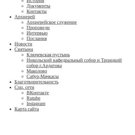
История
Документы
Контакты
Архиерей
Архиерейское служение
Проповеди
Интервью
Послания
Новости
Святыни
Ключевская пустынь
Никольский кафедральный собор и Троицкий
собор г.Ардатова
Маколово
Сабур-Мачкасы
Благотворительность
Соц. сети
ВКонтакте
Rutube
Instagram
Карта сайта