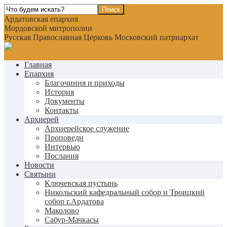
Ардатовская епархия
Мордовской митрополии
Русская Православная Церковь Московский патриархат
Главная
Епархия
Благочиния и приходы
История
Документы
Контакты
Архиерей
Архиерейское служение
Проповеди
Интервью
Послания
Новости
Святыни
Ключевская пустынь
Никольский кафедральный собор и Троицкий
собор г.Ардатова
Маколово
Сабур-Мачкасы