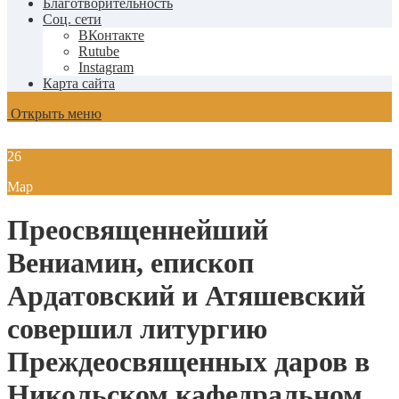
Благотворительность
Соц. сети
ВКонтакте
Rutube
Instagram
Карта сайта
Открыть меню
26
Мар
Преосвященнейший
Вениамин, епископ
Ардатовский и Атяшевский
совершил литургию
Преждеосвященных даров в
Никольском кафедральном