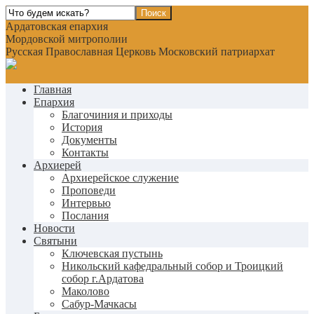
Ардатовская епархия
Мордовской митрополии
Русская Православная Церковь Московский патриархат
Главная
Епархия
Благочиния и приходы
История
Документы
Контакты
Архиерей
Архиерейское служение
Проповеди
Интервью
Послания
Новости
Святыни
Ключевская пустынь
Никольский кафедральный собор и Троицкий
собор г.Ардатова
Маколово
Сабур-Мачкасы