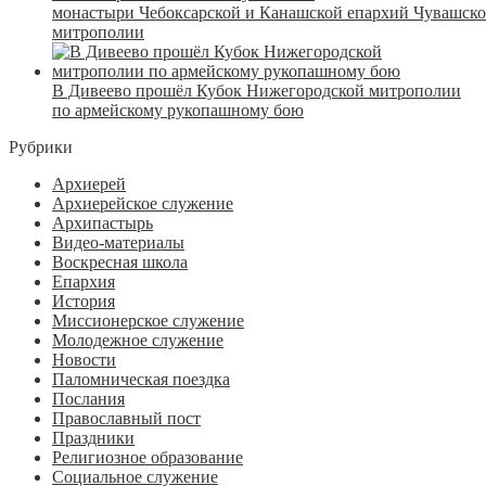
монастыри Чебоксарской и Канашской епархий Чувашск
митрополии
В Дивеево прошёл Кубок Нижегородской митрополии
по армейскому рукопашному бою
Рубрики
Архиерей
Архиерейское служение
Архипастырь
Видео-материалы
Воскресная школа
Епархия
История
Миссионерское служение
Молодежное служение
Новости
Паломническая поездка
Послания
Православный пост
Праздники
Религиозное образование
Социальное служение