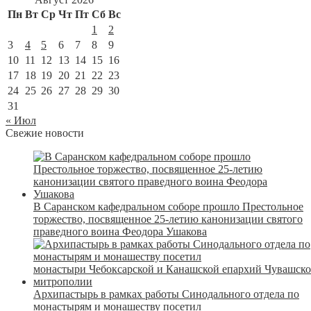
Пн
Вт
Ср
Чт
Пт
Сб
Вс
1
2
3
4
5
6
7
8
9
10
11
12
13
14
15
16
17
18
19
20
21
22
23
24
25
26
27
28
29
30
31
« Июл
Свежие новости
В Саранском кафедральном соборе прошло Престольное
торжество, посвященное 25-летию канонизации святого
праведного воина Феодора Ушакова
Архипастырь в рамках работы Синодального отдела по
монастырям и монашеству посетил