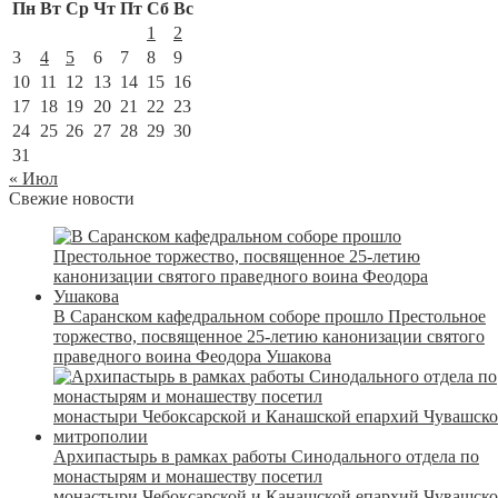
Пн
Вт
Ср
Чт
Пт
Сб
Вс
1
2
3
4
5
6
7
8
9
10
11
12
13
14
15
16
17
18
19
20
21
22
23
24
25
26
27
28
29
30
31
« Июл
Свежие новости
В Саранском кафедральном соборе прошло Престольное
торжество, посвященное 25-летию канонизации святого
праведного воина Феодора Ушакова
Архипастырь в рамках работы Синодального отдела по
монастырям и монашеству посетил
монастыри Чебоксарской и Канашской епархий Чувашск