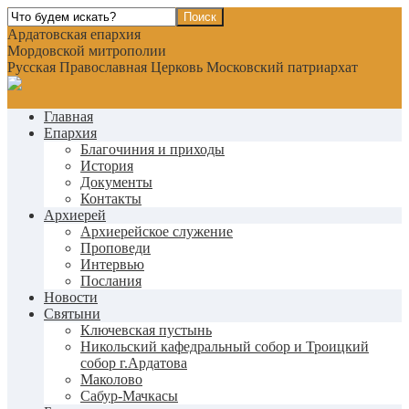
Ардатовская епархия
Мордовской митрополии
Русская Православная Церковь Московский патриархат
Главная
Епархия
Благочиния и приходы
История
Документы
Контакты
Архиерей
Архиерейское служение
Проповеди
Интервью
Послания
Новости
Святыни
Ключевская пустынь
Никольский кафедральный собор и Троицкий
собор г.Ардатова
Маколово
Сабур-Мачкасы