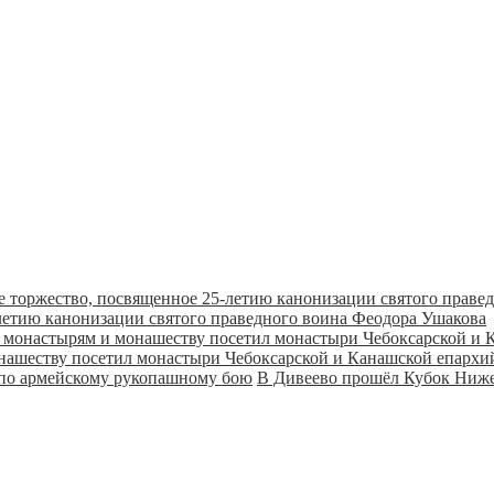
летию канонизации святого праведного воина Феодора Ушакова
онашеству посетил монастыри Чебоксарской и Канашской епарх
В Дивеево прошёл Кубок Ниже