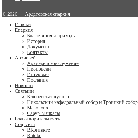
© 2026 · Ардатовская епархия
Главная
Епархия
Благочиния и приходы
История
Документы
Контакты
Архиерей
Архиерейское служение
Проповеди
Интервью
Послания
Новости
Святыни
Ключевская пустынь
Никольский кафедральный собор и Троицкий собор
Маколово
Сабур-Мачкасы
Благотворительность
Соц. сети
ВКонтакте
Rutube