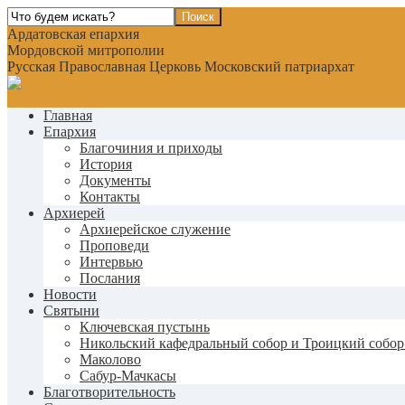
Ардатовская епархия
Мордовской митрополии
Русская Православная Церковь Московский патриархат
Главная
Епархия
Благочиния и приходы
История
Документы
Контакты
Архиерей
Архиерейское служение
Проповеди
Интервью
Послания
Новости
Святыни
Ключевская пустынь
Никольский кафедральный собор и Троицкий собор
Маколово
Сабур-Мачкасы
Благотворительность