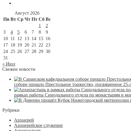
Август 2026
Пн
Вт
Ср
Чт
Пт
Сб
Вс
1
2
3
4
5
6
7
8
9
10
11
12
13
14
15
16
17
18
19
20
21
22
23
24
25
26
27
28
29
30
31
« Июл
Свежие новости
соборе прошло Престольное торжество, посвященное 25-
рамках работы Синодального отдела по монастырям и м
Рубрики
Архиерей
Архиерейское служение
Архипастырь