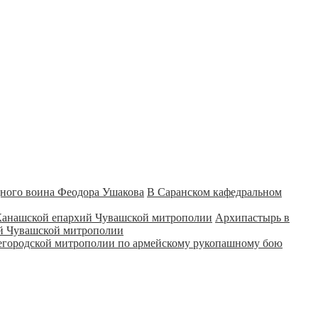
В Саранском кафедральном
Архипастырь в
ий Чувашской митрополии
городской митрополии по армейскому рукопашному бою