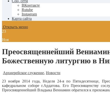
Соц. сети
ВКонтакте
Rutube
Instagram
Карта сайта
Открыть меню
23
Ноя
Преосвященнейший Вениамин,
Божественную литургию в Ник
Архиерейское служение
,
Новости
23 ноября 2014 года, Неделя 24-я по Пятидесятнице, П
кафедральном соборе г.Ардатова.
Его Преосвященству сослу
Преосвященнейший Владыка Вениамин обратился к прихожана