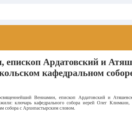
 епископ Ардатовский и Атяш
ольском кафедральном соборе
реосвященнейший Вениамин, епископ Ардатовский и Атяшев
жили: ключарь кафедрального собора иерей Олег Климкин,
м собора с Архипастырским словом.