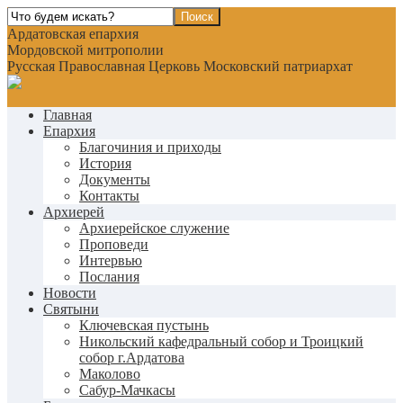
Ардатовская епархия
Мордовской митрополии
Русская Православная Церковь Московский патриархат
Главная
Епархия
Благочиния и приходы
История
Документы
Контакты
Архиерей
Архиерейское служение
Проповеди
Интервью
Послания
Новости
Святыни
Ключевская пустынь
Никольский кафедральный собор и Троицкий
собор г.Ардатова
Маколово
Сабур-Мачкасы