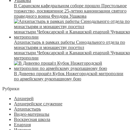
В Саранском кафедральном соборе прошло Престольное
торжество, посвященное 25-летию канонизации святого
праведного воина Феодора Ушакова
Архипастырь в рамках работы Синодального отдела по
монастырям и монашеству посетил
монастыри Чебоксарской и Канашской епархий Чувашск
митрополии
В Дивеево прошёл Кубок Нижегородской митрополии
по армейскому рукопашному бою
Рубрики
Архиерей
Архиерейское служение
Архипастырь
Видео-материалы
Воскресная школа
Епархия
История