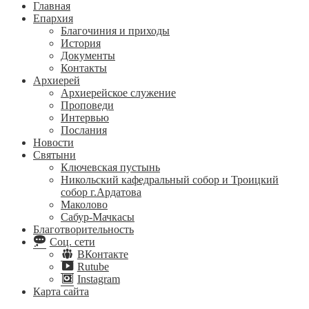
Главная
Епархия
Благочиния и приходы
История
Документы
Контакты
Архиерей
Архиерейское служение
Проповеди
Интервью
Послания
Новости
Святыни
Ключевская пустынь
Никольский кафедральный собор и Троицкий
собор г.Ардатова
Маколово
Сабур-Мачкасы
Благотворительность
Соц. сети
ВКонтакте
Rutube
Instagram
Карта сайта