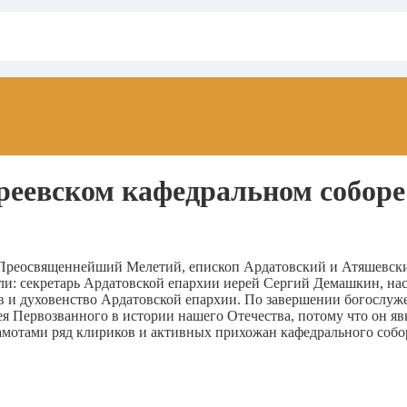
реевском кафедральном соборе
о, Преосвященнейший Мелетий, епископ Ардатовский и Атяшевс
и: секретарь Ардатовской епархии иерей Сергий Демашкин, нас
 и духовенство Ардатовской епархии. По завершении богослуж
я Первозванного в истории нашего Отечества, потому что он яв
мотами ряд клириков и активных прихожан кафедрального собо