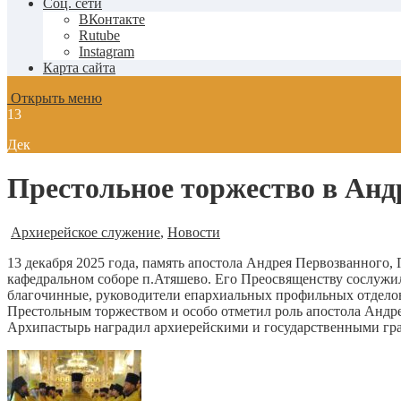
Соц. сети
ВКонтакте
Rutube
Instagram
Карта сайта
Открыть меню
13
Дек
Престольное торжество в Анд
Архиерейское служение
,
Новости
13 декабря 2025 года, память апостола Андрея Первозванног
кафедральном соборе п.Атяшево.
Его Преосвященству сослужил
благочинные, руководители епархиальных профильных отделов
Престольным торжеством и особо отметил роль апостола Андре
Архипастырь наградил архиерейскими и государственными гра