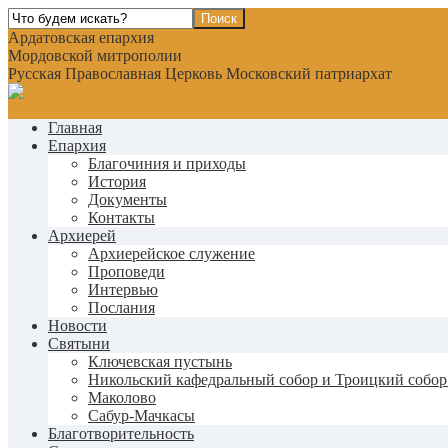
Ардатовская епархия
Мордовской митрополии
Русская Православная Церковь Московский патриархат
Главная
Епархия
Благочиния и приходы
История
Документы
Контакты
Архиерей
Архиерейское служение
Проповеди
Интервью
Послания
Новости
Святыни
Ключевская пустынь
Никольский кафедральный собор и Троицкий собор
Маколово
Сабур-Мачкасы
Благотворительность