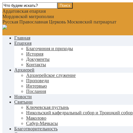
Ардатовская епархия
Мордовской митрополии
Русская Православная Церковь Московский патриархат
Главная
Епархия
Благочиния и приходы
История
Документы
Контакты
Архиерей
Архиерейское служение
Проповеди
Интервью
Послания
Новости
Святыни
Ключевская пустынь
Никольский кафедральный собор и Троицкий собор
Маколово
Сабур-Мачкасы
Благотворительность