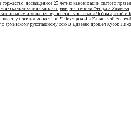
летию канонизации святого праведного воина Феодора Ушакова
онашеству посетил монастыри Чебоксарской и Канашской епарх
В Дивеево прошёл Кубок Ниже