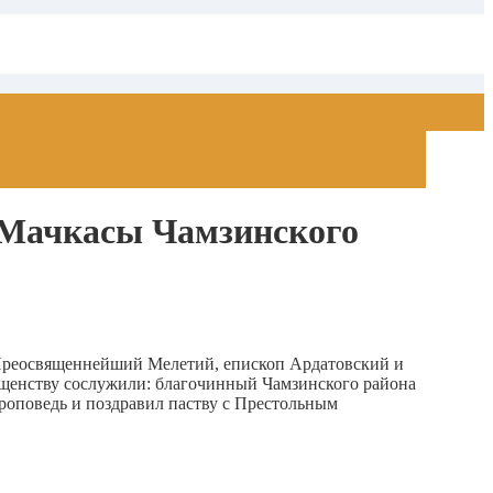
р-Мачкасы Чамзинского
, Преосвященнейший Мелетий, епископ Ардатовский и
щенству сослужили: благочинный Чамзинского района
оповедь и поздравил паству с Престольным