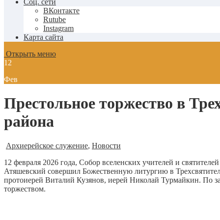
Соц. сети
ВКонтакте
Rutube
Instagram
Карта сайта
Открыть меню
12
Фев
Престольное торжество в Тре
района
Архиерейское служение
,
Новости
12 февраля 2026 года, Собор вселенских учителей и святител
Атяшевский совершил Божественную литургию в Трехсвятител
протоиерей Виталий Кузянов, иерей Николай Турмайкин. По з
торжеством.