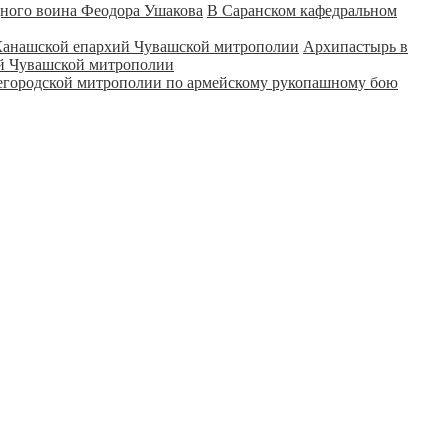
В Саранском кафедральном
Архипастырь в
ий Чувашской митрополии
городской митрополии по армейскому рукопашному бою