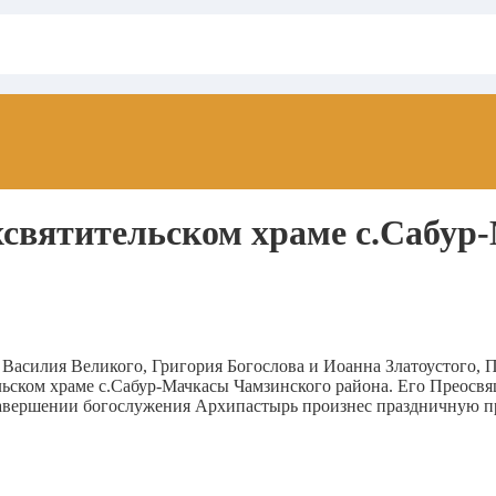
хсвятительском храме с.Сабу
ей Василия Великого, Григория Богослова и Иоанна Златоустого
ьском храме с.Сабур-Мачкасы Чамзинского района. Его Преосвя
авершении богослужения Архипастырь произнес праздничную пр