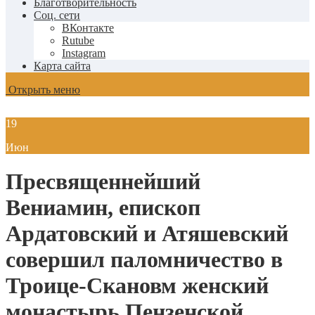
Благотворительность
Соц. сети
ВКонтакте
Rutube
Instagram
Карта сайта
Открыть меню
19
Июн
Пресвященнейший
Вениамин, епископ
Ардатовский и Атяшевский
совершил паломничество в
Троице-Скановм женский
монастырь Пензенской