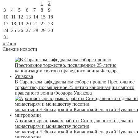
1
2
3
4
5
6
7
8
9
10
11
12
13
14
15
16
17
18
19
20
21
22
23
24
25
26
27
28
29
30
31
« Июл
Свежие новости
В Саранском кафедральном соборе прошло Престольное
торжество, посвященное 25-летию канонизации святого
праведного воина Феодора Ушакова
Архипастырь в рамках работы Синодального отдела по
монастырям и монашеству посетил
монастыри Чебоксарской и Канашской епархий Чувашск
митрополии