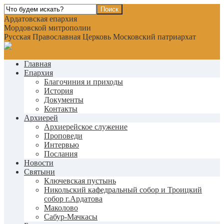
Ардатовская епархия
Мордовской митрополии
Русская Православная Церковь Московский патриархат
Главная
Епархия
Благочиния и приходы
История
Документы
Контакты
Архиерей
Архиерейское служение
Проповеди
Интервью
Послания
Новости
Святыни
Ключевская пустынь
Никольский кафедральный собор и Троицкий
собор г.Ардатова
Маколово
Сабур-Мачкасы